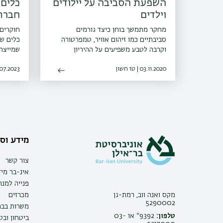
השפעת הסביבה על יילודים
כלים 
וילדים
חברת
מחקר מתמשך בוחן כיצד גורמים
חוקרים
סביבתיים כמו זיהום אוויר, טמפרטורה
כלים שי
וקרבה לטבע משפיעים על ההיריון
שמייצרו
סביבתי 
03.11.2020 | טז חשון
12.07.2023 | כב
מידע וסי
צור קשר
אינ-בר מיד
פנייה למנ
מקס ואנה ווב, רמת-גן
מכרזים
5290002
משרות בבר
טלפון:
9392* או 03-
ביטחון ובט