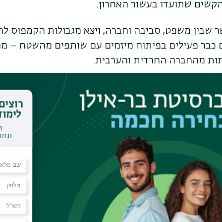
קשים שתועדו בעשור האחרון.
 שבין משפט, סביבה וחברה, ויצא מגבולות הקמפוס ל
ם כבר פעילים בפיתוח מיזמים עם שותפים מהשטח – מ
תות מהחברה החרדית והערבית
.
שכבר עובדים
 החוקרים בונים מערכת מידע גיאוגרפי
(GIS)
שמתעדת ש
 הנתונים מסייעים לעירייה לקבל החלטות על הצללות, 
בפרויקט אחר, עם אשכול רשויות הנגב המערבי, ממפים
יראטית וזיהום קרקע באזורים חקלאיים. יחד עם נציגי 
ומיים כמו ניסוח נהלים פשוטים וברורים יותר והגברת ש
ח בביצוע ישראלי
השראה ממודלים דומים שפועלים בהצלחה באירופה וב