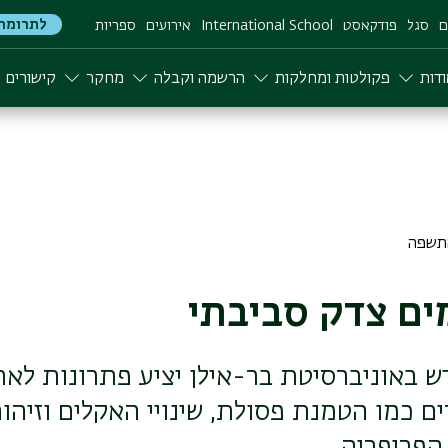
לתרומה
ם
סגל
פודקאסט
International School
אירועים
ספריות
דות
פקולטות ומחלקות
הרשמה וקבלה
מחקר
קישורים
ים צדק סביבתי
 באוניברסיטת בר-אילן יציע פתרונות לאת
ם כמו הטמנת פסולת, שינויי האקלים וזיהום
 הפריפריה