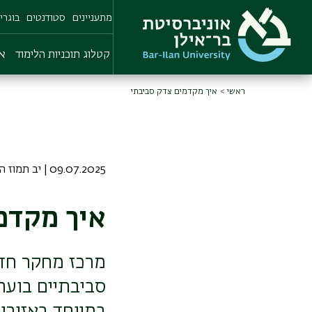
Skip
מתעניינים
סטודנטים
בוגרי
to
main
content
קטלוג תוכניות הלימוד
או
ראשי
איך מקדמים צדק סביבתי
09.07.2025 | יב תמוז התשפה
איך מקדמ
מרכז מחקר חדש
סביבתיים בוערי
במיוחד באזורי