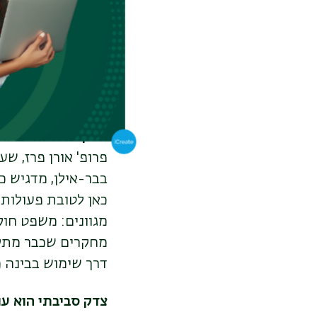
כמו מכון
rantham
סביבתי שמייעץ למ
Institute
ומשמש כס
רב-תחומי יכול לשמ
פתרונות קונקרטיים
האקדמיה לא יכולה 
פרופ' אורן פרז, 
בבר-אילן, מדגיש כ
כאן לטובת פעולות
מגוונים: משפט חוקת
מחקרים שכבר מתקיי
דרך שימוש בבינה מ
צדק סביבתי הוא ענ