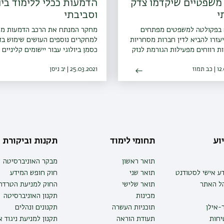
משפטיים שיקדמו צדק
הדמעות ככלי ללימוד ביול
י
וסביבתי
 בפקולטה למשפטים מפתחים
מחקר המנתח את הרכב הדמעות מו
עזרו להביא לדין חברות מסחריות
למחקרים נוספים העושים שימוש ב
ת רווחים מפעילות הגורמת לנזק
כסמן ביולוגי עבור יישומים קליניים 
או חברתי
פיתוח תרופות וטיפולים בקטרקט
 תמוז
25.03.2021 | יב ניסן
וע
תחומי לימוד
תקנות וביקורת
תואר ראשון
מבקר האוניברסיטה
ע אישי לסטודנט
תואר שני
חוק חופש המידע
הל האתר
תואר שלישי
החוק למניעת הטרדה 
מכינות
תקנון האוניברסיטה
-אילן
תוכניות העשרה
תקנונים ונהלים
יחות
תעודת הוראה
תקנון למניעת ניגוד 