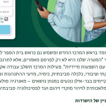
G
בלונדון או
Nicholas Institute
באוניברסיטת דיוק –
משל הפדרלי בארה"ב.
ד"ר שרון, שעבד בעבר ב-
cholas
גן מנהל המרכז בבר-אילן אומר כי "המכונים האלו מוכ
ש כמתווך אפקטיבי בין ידע מדעי, משפט ומדיניות – ו
 לאתגרים סביבתיים".
להיות מגדל שן
שעומד בראש המרכז החדש ומשמש גם כראש בית הספר לק
י "המטרה שלנו היא לא רק לפרסם מאמרים, אלא לתרגם
 עם השפעות מיידיות
".
פעילות המרכז תשלב עבודה אק
י וציבורי, כלכלה סביבתית, כימיה, מדעי ההתנהגות ופס
מים בבר-אילן נוגעים במגוון נושאים – מאנרגיה סולא
לאכותית לזיהוי מוקדי זיהום ועד לפסיכולוגיה סביבתי
יין של הישרדו
ת