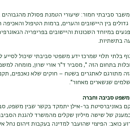
 משבר סביבתי חמור: שיעורי הטמנת פסולת מהגבוהים 
גדולים בין היישובים והערים, ברמות הטיפול והאכיפה 
געים במיוחד השכונות והיישובים בפריפריה הגאוגרפי
עה בתשתיות
.
גוף בלתי תלוי שמרכז ידע משפטי סביבתי שיכול לסייע 
ות בתחום הזה ", מסביר ד"ר אורי שרון, מומחה למשפט
זה מתורגם לאתגרים בשטח – חוקים שלא נאכפים, תק
 שלמים שנשארים מאחור
".
משפט סביבה וחברה
 באוניברסיטת בר-אילן יתמקד בקשר שבין משפט, סבי
במענק של שישה מיליון שקלים מהמשרד להגנת הסביבה
וע כואב: הפיצוי שהועבר למדינה בעקבות זיהום נחל א