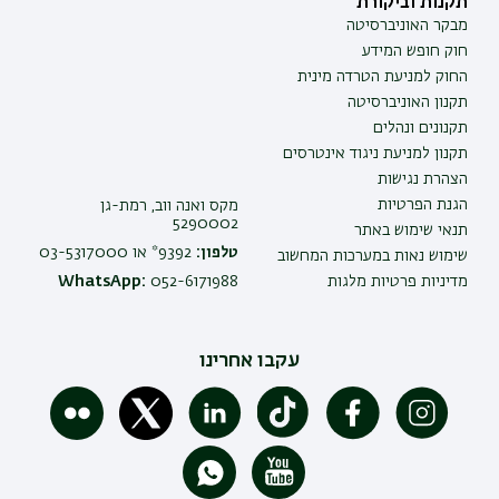
תקנות וביקורת
מבקר האוניברסיטה
חוק חופש המידע
החוק למניעת הטרדה מינית
תקנון האוניברסיטה
תקנונים ונהלים
תקנון למניעת ניגוד אינטרסים
הצהרת נגישות
הגנת הפרטיות
מקס ואנה ווב, רמת-גן
5290002
תנאי שימוש באתר
טלפון:
9392* או 03-5317000
שימוש נאות במערכות המחשוב
מדיניות פרטיות מלגות
052-6171988
WhatsApp:
עקבו אחרינו