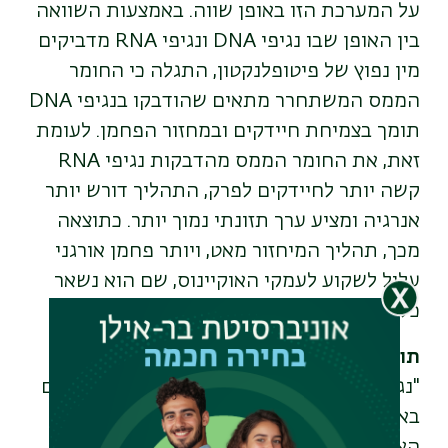
על המערכת הזו באופן שווה
.
באמצעות השוואה
בין האופן שבו נגיפי
DNA
ונגיפי
RNA
מדביקים
מין נפוץ של פיטופלנקטון, התגלה כי החומר
הממס המשתחרר מתאים שהודבקו בנגיפי
DNA
תומך בצמיחת חיידקים ובמחזור הפחמן. לעומת
זאת, את החומר הממס מהדבקות נגיפי
RNA
קשה יותר לחיידקים לפרק, התהליך דורש יותר
אנרגיה ומציע ערך תזונתי נמוך יותר. כתוצאה
מכך, תהליך המיחזור מאט, ויותר פחמן אורגני
עלול לשקוע לעמקי האוקיינוס, שם הוא נשאר
כלוא לתקופות ארוכות יותר
.
תובנות חדשות על ויסות האקלים
"
נגיפים לא רק הורגים פיטופלנקטון; הם משנים
באופן יסודי את הדרך שבה פחמן נע דרך
האוקיינוס", אמרה ד"ר חנה קרנצלר. "אנחנו