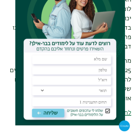
לומדים שסוגים שונים של זיהומים נגיפיים
יכולים להשפיע על קהילות מיקרוביאליות
בדרכים שונות, ואף לעצב מחדש את האופן שבו
פחמן ממוחזר, ואת כמות הפחמן שבסופו של
דבר נכלאת בעמקי האוקיינוס
".
מחקר זה שזיכה את ד"ר קרנצלר בפרס קריל
2025, פותח נתיבים חדשים למדענים המבקשים
להבין את הקשר בין חיי הים ומערכות האקלים
של כדור הארץ. המחקר נערך בשיתוף עם
אוניברסיטת רוטגרס.
לתוכניות הלימוד במדעי החיים