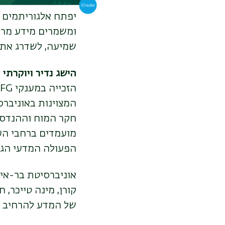
ותמונות – בתחום 
יפתח אלגוריתמים 
ומשמרים מידע מרח
שמיעה, לשדרג את 
הישג נדיר ויוקרתי
הזכייה במענקי
DFG
המצוינות באוניברס
חקר המוח וההנדסה
מועמדים ברחבי הע
הפעולה המדעי הגלו
אוניברסיטת בר-אילן
קורן, מינה טייכר, 
של המדע להרחיב את