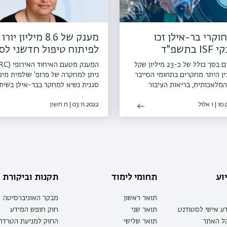
מחוקרי בר-אילן זכו
מענק של 8.6 מיליון יורו
בתשפ"ד
לפיתוח טיפול חדשני לס
ומחלות זיהומיות
המענקים בסך כולל של כ-23 מיליון שקל
ין היתר מחקרים בתחומי הסייבר
ניתן למחקרה של פרופ' שולמית מיכ
המלאכותית, בריאות הציבור
סגנית נשיא למחקר בבר-אילן בשית
 הנפש, אנרגיה בת קיימא ואיכות
חוקרים נוספים
 אלול
03.11.2022 | ח חשון
וע
תחומי לימוד
תקנות וביקורת
תואר ראשון
מבקר האוניברסיטה
ע אישי לסטודנט
תואר שני
חוק חופש המידע
הל האתר
תואר שלישי
החוק למניעת הטרדה 