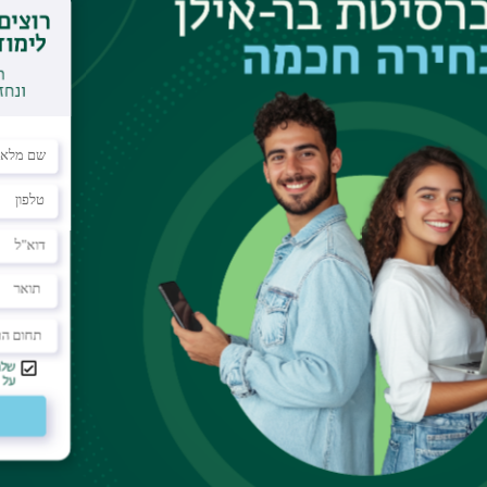
שפני סלע שנצברו במשך יותר מ-25 שנה, ​​ועושה שימוש בכלי מת
יצד קולות של בעלי חיים מעצבות דינמיקה חברתית. ה
 תקשורת, אמון והישרדות בעולם החי.
ים של המוח
טייכר וחמוטל סלובין
מהמרכז הרב-תחומי לחקר המוח
ע
ממרכז המחקר פורשונגצנטרום יוליך ומאוניברסיטת אאכן
מן ברשתות נוירונים. עבודתם שואפת לענות על אחת הש
כיצד המוח מייצר עיבוד מידע עוצמתי ויעיל. פריצת דרך
 עצביות מלאכותיות שהן חסכוניות באנרגיה,
ל
יישומים
 למכשירים ניידים
פקולטה להנדסה,
בשיתוף פעולה עם פרופ’ טימו גרקמן
לים של בינה מלאכותית גנרטיבית - שכבר חוללו מהפכ