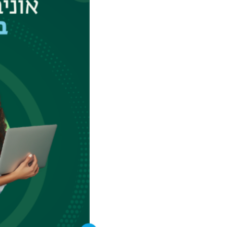
מלאכותית, יחשוף כ
אור על הצומת שבין
פענוח דפוסי העצב
הפרופסוריות מינה 
עם חוקרים גרמנים 
הנוגעים למרחב וז
ביותר במדעי המוח: 
דור חדש של רשתות
והטכנולוגיה.
השמע של הדור הבא
פרופ' שרון גנות
מה
המבורג, יישמו מוד