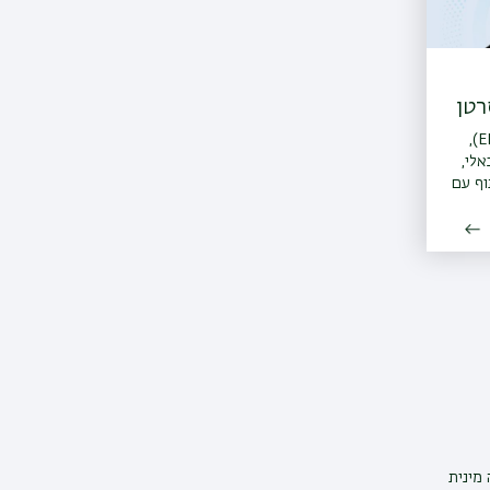
רטן
המענק מטעם האיחוד האירופי (ERC),
אלי,
וף עם
מינית