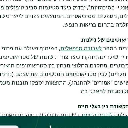
טי-פסיכוטיות", יבדוק כיצד סטיגמות סביב טיפולים פס
ם, מטפלים ופסיכיאטרים. הממצאים צפויים לייצר גישו
למה בתחום בריאות הנפש.
אוטיפים של גילנות
מבית הספר
לעבודה סוציאלית
, בשיתוף פעולה עם פרופ’
יך שילר ינה, יחקרו כיצד צורות שונות של סטריאוטיפים
בוגרים. מחקרם החלוצי מבחין בין סטריאוטיפים תיאורי
תלויים) לבין סטריאוטיפים המגשימים את עצמם (נורמ
שים "אמורים" להתנהג). התוצאות יספקו תובנות מעמיק
טרטגיות למאבק בה.
שורת בין בעלי חיים
קולטה
למדעי החיים
, בשיתוף פעולה עם חוקרים מאוניבר
חברתי של קולות בעלי חיים. הפרויקט, המתבסס על ה