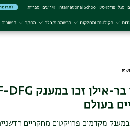
לתרומה
ם
סגל
פודקאסט
International School
אירועים
ספריות
דות
פקולטות ומחלקות
הרשמה וקבלה
מחקר
קישורים
ים בעולם
במענק מקדמים פרויקטים מחקריים חדשניים