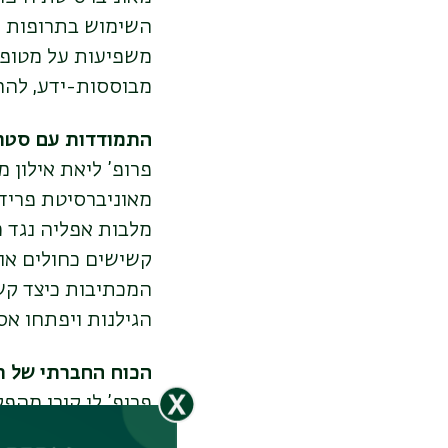
השימוש בתרופות אנ
משפיעות על מטופלי
מבוססות-ידע, להח
התמודדות עם סטרי
פרופ’ ליאת אילון 
מאוניברסיטת פרידר
מלבות אפליה נגד מ
קשישים כחולים או 
המכתיבות כיצד קשי
הגילנות ויפתחו אס
הכוח החברתי של תק
פרופ’ לי קורן מהפ
יחקרו את ההקשר ה