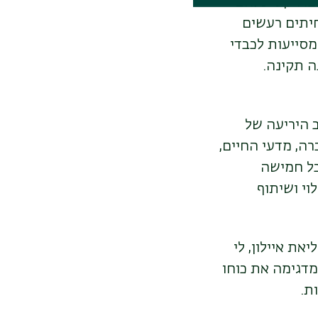
הפרויקט שלהם
חיתים רעשים
מסייעות לכבדי
ה תקינה.
 היריעה של
ה, מדעי החיים,
כל חמישה
וי ושיתוף
את איילון, לי
 מדגימה את כוחו
ת.