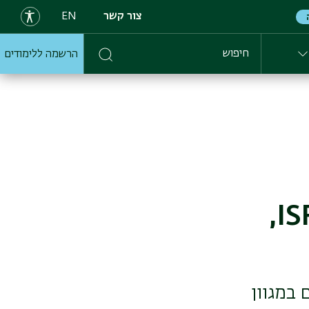
צור קשר
EN
הרשמה ללימודים
חיפוש
6 מחוקרי בר-אילן זכו במענק ISF-DFG,
 במגוון