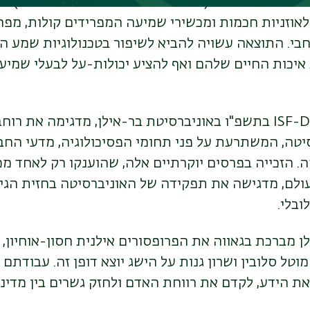
השמע הבינאורלי
(המייצר חווית שמע תלת-מימדית). 
לאוזניות חכמות ומכשירי שמיעה המפרידים קולות, מפ
בי. התוצאה עשויה להביא לשיפור בטכנולוגיות שמע ה
איכות החיים שלהם ואף להציע יכולות-על לבעלי שמיע
ISF-
בתשפ"ו באוניברסיטת בר-אילן, מדגימה את רוחב
יטה, המשתרעת על פני תחומי הפסיכולוגיה, מדעי החבר
. הזכייה בפרסים יוקרתיים אלה, שהוענקו רק לאחד מ
ולם, מדגישה את תפקידה של האוניברסיטה בחזית הגיל
בלי.
 מברכת בגאווה את הפרופסורים אילנית חסון-אוחיון, לי
חמוטל סלובין ושרון גנות על הישג יוצא דופן זה. עבודתם
 הידע, לקדם את רווחת האדם ולחזק גשרים בין מדינו