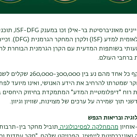
נים מאוניברסיטת בר-אילן זכו במענק
ISF-DFG
, תוכנ
ומית למדע (
ISF
) ולקרן המחקר הגרמנית (
DFG
). זכי
ברחבי העולם.
מענקים אלה, שהיקף כל אחד מהם נע ב
ר שמטרתו להרחיב את הידע האנושי, ואינו מיועד לפתרו
 רוח "דיפלומטיית המדע" המתמקדת בחיזוק היחסים בי
 תוך שמירה על ערכים של מצוינות, שוויון וגיוון.
וגיה ובריאות הנפש
אוחיון
מהמחלקה לפסיכולוגיה
תוביל מחקר בין-תרבות
ואוניברסיטת לייפציג. הפרויקט שלהם, "חקר עמדות וס