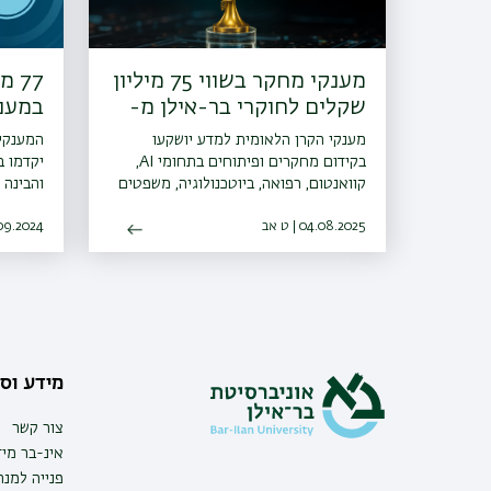
מענקי מחקר בשווי 75 מיליון
77 
שקלים לחוקרי בר-אילן מ-
במענקי ISF 
ISF
מענקי הקרן הלאומית למדע יושקעו
בקידום מחקרים ופיתוחים בתחומי AI,
יקדמו ב
קוואנטום, רפואה, ביוטכנולוגיה, משפטים
והבינה 
ומדעי הרוח, וכן בקליטה של חוקרות
ובריאות
04.08.2025 | ט אב
וחוקרים צעירים באוניברסיטה
הסביבה
10.09.2024 | ו
מידע וסי
צור קשר
אינ-בר מיד
פנייה למנ