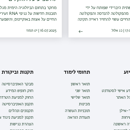
ית היברידי שפותח על ידי
מחקר בתחום הביולוגיה הימית מגל
 מהפקולטה להנדסה והפקולטה
תובנות חדשות על נגיפי NA
חיים עשוי להחזיר ראייה תקינה
החיים על אצות באוקיינוס, והשפעת
ם עיוורון ניווני
ויסות האקלים בכדור הארץ
 אלול
16.07.2025 | יט תמוז
וע
תחומי לימוד
תקנות וביקורת
תואר ראשון
מבקר האוניברסיטה
ע אישי לסטודנט
תואר שני
חוק חופש המידע
הל האתר
תואר שלישי
החוק למניעת הטרדה 
מכינות
תקנון האוניברסיטה
-אילן
תוכניות העשרה
תקנונים ונהלים
יחות
תעודת הוראה
תקנון למניעת ניגוד 
ה ראשונה
הצהרת נגישות