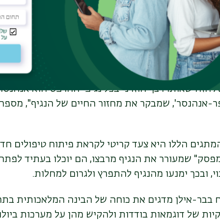
התשובה הייתה חיובית. ENHAvirהצליח לזהות בהצלחה אנהנסרי
ים.
repeat). מודל ה-AI חזה שאותו רצף חוזרני בכל נגיפי ההרפס הוא אנ
ר-אנהנסר', שמבקר את מחזור החיים של הנגיף", מספר 
מתגים הללו היא צעד קריטי לקראת פיתוח טיפולים חד
מפסק" שמעורר את הנגיף מרבצו, הם יוכלו בעתיד לפתח 
, ובכך ימנעו מהנגיף להתפרץ ולגרום למחלות.
 בבר-אילן מדגים את כוחה של הבינה המלאכותית בתחו
יות של דוגמאות בודדות ולהקיש מהן על מערכות ביולו