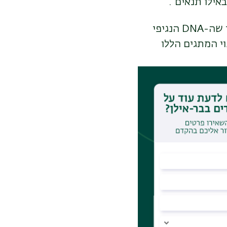
אילו תנאים".
אלא שבמקרה של נגיפים, קשה במיוחד למצוא את האנהנסרים הללו, מכיוון שה-DNA הנגיפי
וי המתגים הללו
שונה: הם התייחסו ל-DNA כאל שפה. "בדיוק כפי
וקב אחר דפוסים מסוימים", אומר פרופ'
קסט אנושי – על
 שש דוגמיות".
תו הם כינו ENHAvir, שאלה נועזת: האם המודל