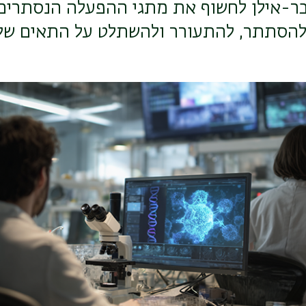
בר-אילן לחשוף את מתגי ההפעלה הנסתרי
להסתתר, להתעורר ולהשתלט על התאים של