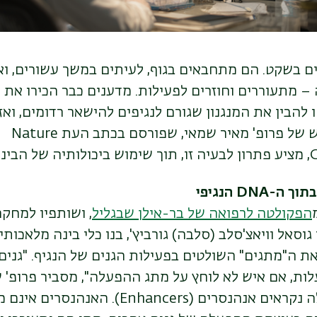
ם בשקט. הם מתחבאים בגוף, לעיתים במשך עשורים, וא
– מתעוררים וחוזרים לפעילות. מדענים כבר הכירו את 
להבין את המנגנון שגורם לנגיפים להישאר רדומים, וא
לפעולה. מחקר חדש של פרופ' מאיר שמאי, שפורסם בכתב העת Nature
תית.
DN הנגיפי
הפקולטה לרפואה של בר-אילן שבגליל
, ושותפיו למחקר 
י גוסאל וויאצ'סלב (סלבה) גורביץ', בנו כלי בינה מלאכו
תר את ה"מתגים" השולטים בפעילות הגנים של הנגיף. "גני
מתגי ההגברה האלה נקראים אנהנסרים (Enhancers)