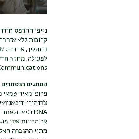
נגיפי ההרפס חודרי
קרובות ללא אזהרה 
בתהליך, אך התקשו 
Communications, מציע פתרון לבעיה זו, תוך שימוש ביכולותיה של הבינה המלאכו
המתגים הנסתרים בתוך ה-A
פרופ' מאיר שמאי מ
צ'ודהורי, דיפאנווא
DNA נגיפי ולא