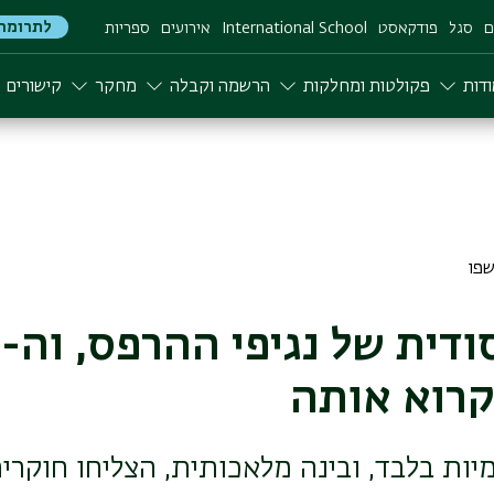
לתרומה
ם
סגל
פודקאסט
International School
אירועים
ספריות
דות
פקולטות ומחלקות
הרשמה וקבלה
מחקר
קישורים
ה
רוא אותה
יות בלבד, ובינה מלאכותית, הצליחו חוקרי