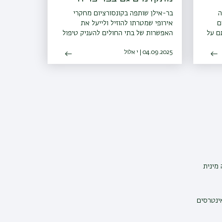
ה
בר-אילן שותפה בקונסורציום מחקרי
R זעירים
אירופי שמטרתו להוזיל ולייעל את
ם על
האפשרות של בתי החולים להעניק טיפול
חדשני לסרטן
04.09.2025 | י אלול
מינית
אינטרסים