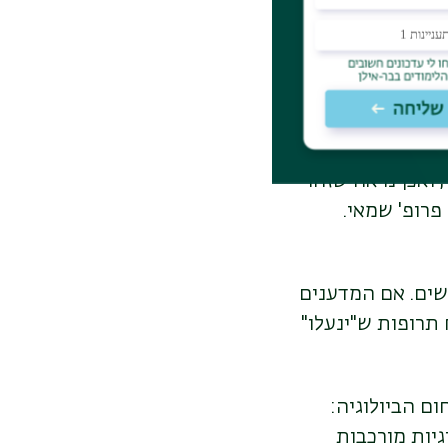
ם אמיתיים ופעילים במגוון
רחב של נגיפי הרפס אנושיים, כולל נגיף אפשטיין-בר(EBV) , הרפס סימפלקס (HSV)
וציטומגלו-וירוס (CMV). הצוות בחן אותם במעבדה ואישר כי אזורי ה-DNA הללו אכן
תגלית אחת בלטה במיוחד: "בכל נגיפי ההרפס יש רצף חוזרני בקצוות הגנום (Terminal
הנסר, ואכן נראה שזהו
פרופ' שמאי.
שים. אם המדענים
תרופות ש"ינעלו"
ם הביולוגיה:
גיות מורכבות