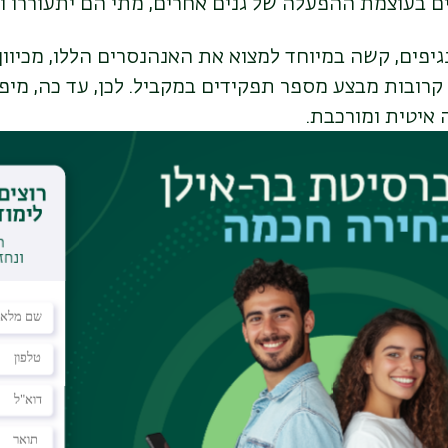
 בעוצמת ההפעלה של גנים אחרים, מתי הם יתעוררו וב
 קרובות מבצע מספר תפקידים במקביל. לכן, עד כה, מיפ
איטית ומורכבת.
תית לקרוא DNA כשפה
צוות המחקר של בר-אילן נקט בגישה 
שמשפטים עוקבים אחר חוקי דקדוק, כך גם ה-DNA ע
ו מודל שפה – הדומה בבסיסו לכלים המשמשים להבנת ט
ם שגילינו במחקר קודם על נגיף הרפס אחד. זה הכל, רק
בשלב הבא, שאלו החוקרים את המודל, או
קדוק" של האנהנסרים גם בנגיפי הרפס אחרים?
 של הנגיף