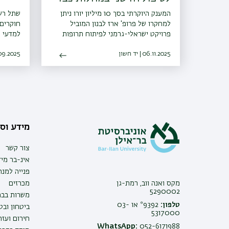
המענק היוקרתי בסך 10 מיליון יורו ניתן
שתל רשת
למחקרו של פרופ' ארז לבנון המוביל
חוקרים
פרויקט ישראלי-גרמני לפיתוח תרופות
למדעי ה
מבוססות RNA שיוכלו לתקן נזקים בכבד
לאנשים ע
06.11.2025 | יד חשון
17.09.2025 | כג
מידע וסי
צור קשר
אינ-בר מיד
פנייה למנ
מקס ואנה ווב, רמת-גן
מכרזים
5290002
משרות בבר
טלפון:
9392* או 03-
ביטחון ובט
5317000
חירום ועזר
WhatsApp:
052-6171988