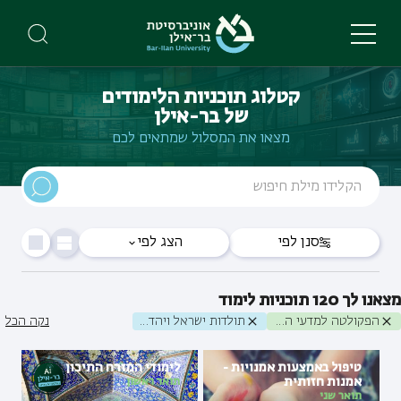
Skip
to
main
content
קטלוג תוכניות הלימודים
של בר-אילן
מצאו את המסלול שמתאים לכם
סנן לפי
הצג לפי
מצאנו לך
120
תוכניות לימוד
הפקולטה למדעי היהדות
תולדות ישראל ויהדות זמננו
נקה הכל
טיפול באמצעות אמנויות -
לימודי המזרח התיכון
אמנות חזותית
תואר ראשון
תואר שני