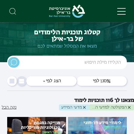
Skip
to
main
content
קטלוג תוכניות הלימודים
של בר-אילן
מצאו את המסלול שמתאים לכם
סנן לפי
הצג לפי
מצאנו לך
116
תוכניות לימוד
הפקולטה למדעי הרוח
מדעי המידע
נקה הכל
לימודי מידע חד-חוגי
מוזיקה במגמת
טכנולוגיות מוזיקליות
תואר ראשון
תואר ראשון