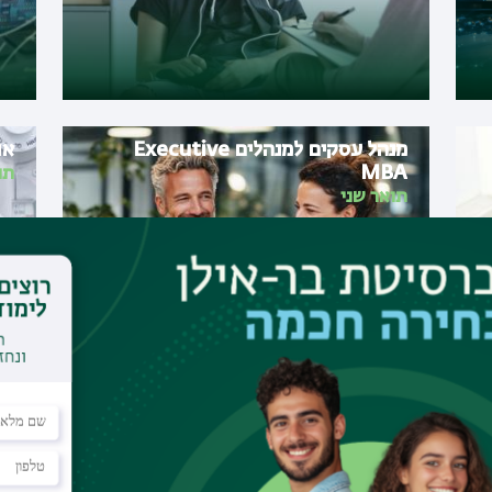
מנהל עסקים למנהלים Executive
או
MBA
תו
תואר שני
הנדסת תעשייה ומערכות מידע
הנ
תואר ראשון
תו