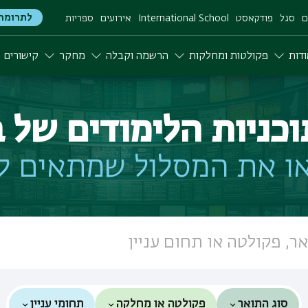
לתרומה
ם
סגל
פודקאסט
International School
אירועים
ספריות
דות
פקולטות ומחלקות
הרשמה וקבלה
מחקר
קישורים
וכניות הלימודים של ב
ו את המסלול שמתאים ל
סוג התואר
פקולטה או מחלקה
תחומי עניין