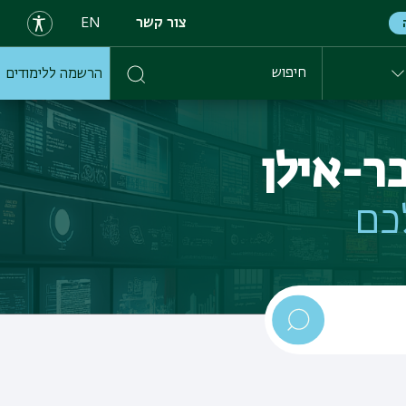
צור קשר
EN
הרשמה ללימודים
חיפוש
ר-אילן
כם