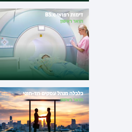
דימות רפואי BS.c
תואר ראשון
כלכלה מנהל עסקים חד-חוגי
תואר ראשון