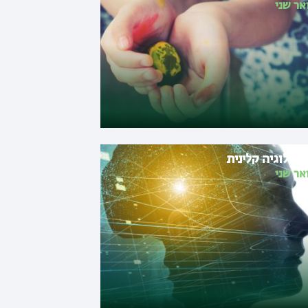
אר שני
יכולוגיה קלינית
אר שני