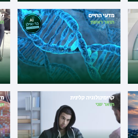
מדעי החיים
ני
תואר ראשון
תו
קרימינולוגיה קלינית
מד
תואר שני
תו