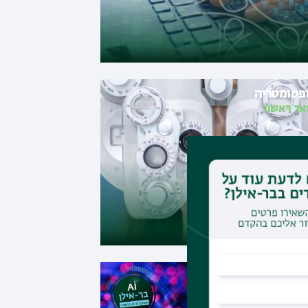
פטומטריה
אר ראשון
דסת מחשבים
אר ראשון