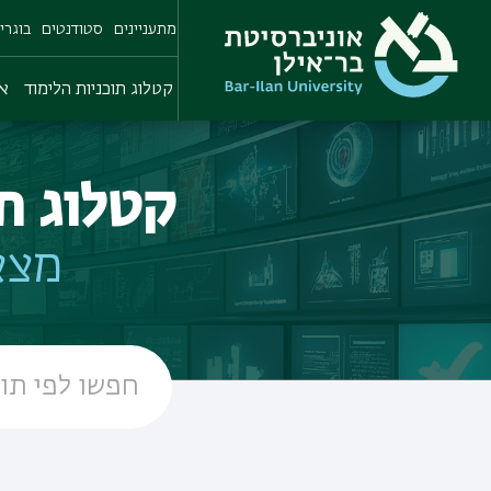
Skip
מתעניינים
סטודנטים
בוגרי
to
main
content
קטלוג תוכניות הלימוד
או
קטלוג ת
מצא