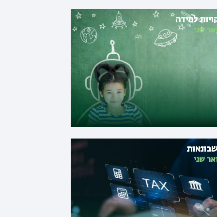
ויות למידה
אר שני
בונאות
אר שני