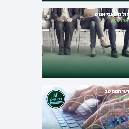
הול משאבי אנוש
אר ראשון
עי המחשב
אר שני