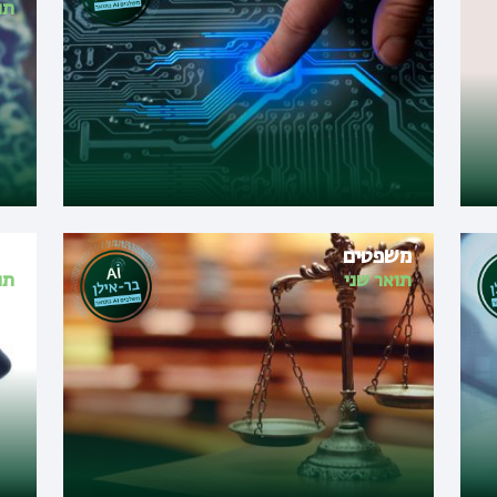
תו
משפטים
פס
תואר שני
תו