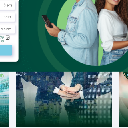
מנהל עסקים (International MBA)
מנ
מל
תואר שני
תו