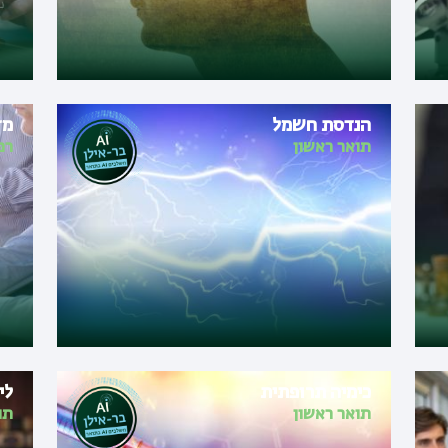
הנדסת חשמל
מד
תואר ראשון
רפ
כימיה תרופתית
לי
תואר ראשון
תו