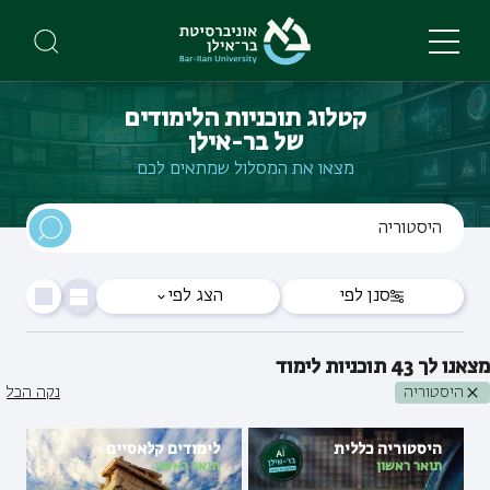
Skip
to
main
content
קטלוג תוכניות הלימודים
של בר-אילן
מצאו את המסלול שמתאים לכם
סנן לפי
הצג לפי
מצאנו לך
43
תוכניות לימוד
היסטוריה
נקה הכל
היסטוריה כללית
לימודים קלאסיים
תואר ראשון
תואר ראשון