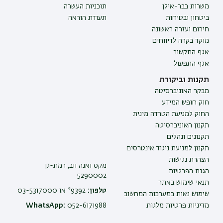
משרות בבר-אילן
תוכניות העשרה
ביטחון ובטיחות
תעודת הוראה
חירום ועזרה ראשונה
מוקד בקרה לדיווחים
אגף התקשוב
אגף התפעול
תקנות וביקורת
מבקר האוניברסיטה
חוק חופש המידע
החוק למניעת הטרדה מינית
תקנון האוניברסיטה
תקנונים ונהלים
תקנון למניעת ניגוד אינטרסים
הצהרת נגישות
מקס ואנה ווב, רמת-גן
הגנת הפרטיות
5290002
תנאי שימוש באתר
טלפון:
9392* או 03-5317000
שימוש נאות במערכות המחשוב
מדיניות פרטיות מלגות
052-6171988
WhatsApp: