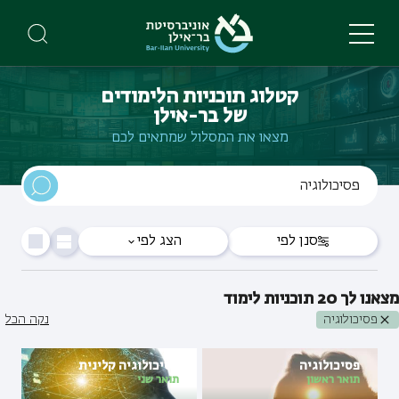
Skip
to
main
content
קטלוג תוכניות הלימודים
של בר-אילן
מצאו את המסלול שמתאים לכם
סנן לפי
הצג לפי
מצאנו לך
20
תוכניות לימוד
פסיכולוגיה
נקה הכל
פסיכולוגיה
פסיכולוגיה קלינית
תואר ראשון
תואר שני