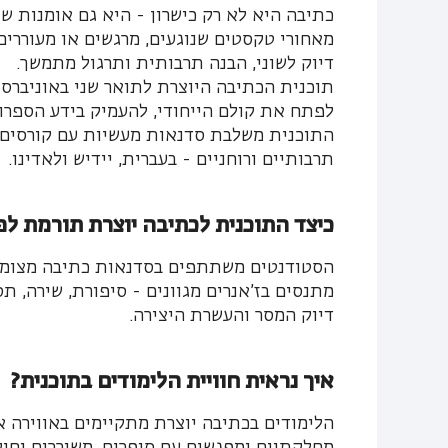
כתיבה היא לא רק כישרון - היא גם אומנות שנ
מאחורי טקסטים שנוגעים, מרגשים או מעוררי
דיוק לשוני, הבנה תרבותית ותרגול מתמשך.
תוכנית הכתיבה היוצרת לתואר שני באוניברסי
לפתח את קולם הייחודי, להעמיק בידע הספרו
התוכנית משלבת סדנאות מעשיות עם קורסים עי
תרבותיים ורוחניים - בעברית, יידיש ולאדינו.
כיצד התוכנית לכתיבה יוצרת תורמת לפ
הסטודנטים משתתפים בסדנאות כתיבה מצומצמ
מתנסים בז’אנרים מגוונים - סיפורת, שירה, תס
דיוק המסר והעשרת היצירה.
איך נראית חוויית הלימודים בתוכנית?
הלימודים בכתיבה יוצרת מתקיימים באווירה אי
מחלקתיים ומפגשים עם סופרים, משוררים וחו