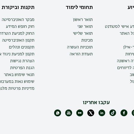
וע
תחומי לימוד
תקנות וביקורת
תואר ראשון
מבקר האוניברסיטה
ע אישי לסטודנט
תואר שני
חוק חופש המידע
הל האתר
תואר שלישי
החוק למניעת הטרדה 
מכינות
תקנון האוניברסיטה
-אילן
תוכניות העשרה
תקנונים ונהלים
יחות
תעודת הוראה
תקנון למניעת ניגוד 
ה ראשונה
הצהרת נגישות
לדיווחים
הגנת הפרטיות
ב
תנאי שימוש באתר
ל
שימוש נאות במערכו
מדיניות פרטיות מלגו
עקבו אחרינו