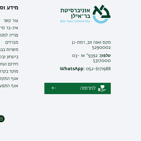
מידע וסי
צור קשר
אינ-בר מיד
פנייה למנ
מקס ואנה ווב, רמת-גן
מכרזים
5290002
משרות בבר
טלפון:
9392* או 03-
ביטחון ובט
5317000
חירום ועזר
WhatsApp:
052-6171988
מוקד בקרה 
אגף התקשו
אגף התפעו
לתרומה