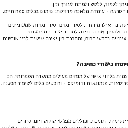
יתן ללמוד, ללטש ולפתח לאורך זמן.
ם השראה - עומדת מלאכה מדויקת: שימוש בכלים ספרותיים,
טת בר-אילן מיועדת לסטודנטים וסטודנטיות שמעוניינים
תי ולהפוך את הכתיבה למרחב יצירתי משמעותי.
וניים במדעי הרוח, ומחברת בין יצירה אישית לבין שורשים
יתוח כישורי כתיבה?
ות בליווי אישי של מנחים פעילים מהשדה הספרותי. הם
ריטאות, פזמונאות וקומיקס - ורוכשים כלים לשיפור הסגנון,
נטימית ותומכת, וכוללים מפגשי קולוקוויום, סיורים
קרים. הסטודנטים משתתפים גם בקורסים חדשניים המשלבים