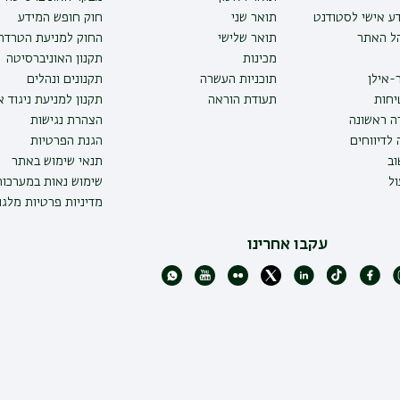
ע אישי לסטודנט
תואר שני
חוק חופש המידע
הל האתר
תואר שלישי
החוק למניעת הטרדה 
מכינות
תקנון האוניברסיטה
-אילן
תוכניות העשרה
תקנונים ונהלים
יחות
תעודת הוראה
תקנון למניעת ניגוד 
ה ראשונה
הצהרת נגישות
לדיווחים
הגנת הפרטיות
ב
תנאי שימוש באתר
ל
שימוש נאות במערכו
מדיניות פרטיות מלגו
עקבו אחרינו