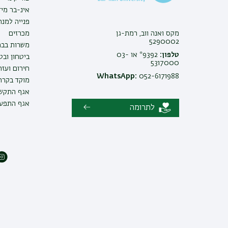
אינ-בר מיד
פנייה למנ
מקס ואנה ווב, רמת-גן
מכרזים
5290002
משרות בבר
טלפון:
9392* או 03-
ביטחון ובט
5317000
חירום ועזר
WhatsApp:
052-6171988
מוקד בקרה 
אגף התקשו
אגף התפעו
לתרומה