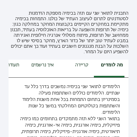
התכנית לתואר שני עם תזה בכימיה מספקת הזדמנות
לסטודנטים לתרום לעיצוב העתיד של כולנו. התמחות בכימיה
מתקיימת במחקרים הקיימים בקבוצות המחקר במחלקה כגון:
כימיה של תרופות והשפעה על בריאות האוכלוסיה בעתיד, תכנון
ממחושב של תרופות, פיתוח מסלולי אנרגיה חילופית ואגירתה
במבט לעתיד טוב יותר של כדור הארץ, מחקר בסיסי שיש לו
השלכות על הבנת מנגנונים חשובים בעתיד ועוד.כך אתם יכולים
להשפיע היום על המחר.
מה לומדים
קריירה
איך נרשמים
תעודת הור
הלימודים לתואר שני בכימיה נמשכים בדרך כלל עד
שנתיים. הלימודים כוללים השתתפות פעילה
בסמינריון בתחום התמחות בכל אחת משנות הלימוד
והשתתפות בקולוקויום המחלקתי במשך כל שנות
הלימודים.
בתואר השני ללא תזה מתמקדים בתחומים כמו כימיה
פיזיקלית, כימיה אורגנית, כימיה אי-אורגנית, כימיה
תיאורטית, כימיה אורגנית-פיזיקלית, כימיה תרופתית,