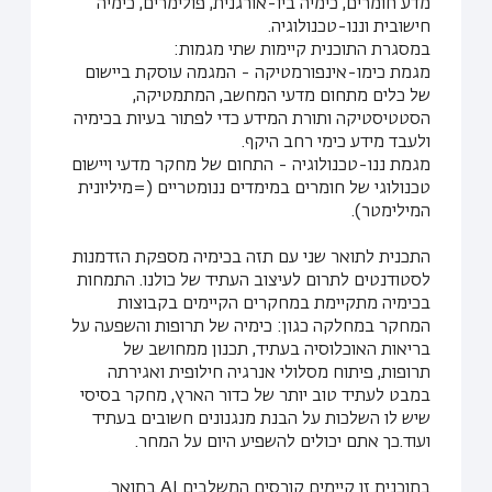
מדע חומרים, כימיה ביו-אורגנית, פולימרים, כימיה
חישובית וננו-טכנולוגיה.
במסגרת התוכנית קיימות שתי מגמות:
מגמת כימו-אינפורמטיקה - המגמה עוסקת ביישום
של כלים מתחום מדעי המחשב, המתמטיקה,
הסטטיסטיקה ותורת המידע כדי לפתור בעיות בכימיה
ולעבד מידע כימי רחב היקף.
מגמת ננו-טכנולוגיה - התחום של מחקר מדעי ויישום
טכנולוגי של חומרים במימדים ננומטריים (=מיליונית
המילימטר).
התכנית לתואר שני עם תזה בכימיה מספקת הזדמנות
לסטודנטים לתרום לעיצוב העתיד של כולנו. התמחות
בכימיה מתקיימת במחקרים הקיימים בקבוצות
המחקר במחלקה כגון: כימיה של תרופות והשפעה על
בריאות האוכלוסיה בעתיד, תכנון ממחושב של
תרופות, פיתוח מסלולי אנרגיה חילופית ואגירתה
במבט לעתיד טוב יותר של כדור הארץ, מחקר בסיסי
שיש לו השלכות על הבנת מנגנונים חשובים בעתיד
ועוד.כך אתם יכולים להשפיע היום על המחר.
בתוכנית זו קיימים קורסים המשלבים AI בתואר.