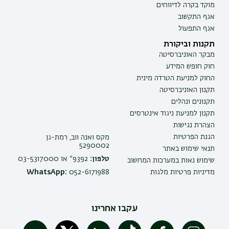
מוקד בקרה לדיווחים
אגף התקשוב
אגף התפעול
תקנות וביקורת
מבקר האוניברסיטה
חוק חופש המידע
החוק למניעת הטרדה מינית
תקנון האוניברסיטה
תקנונים ונהלים
תקנון למניעת ניגוד אינטרסים
הצהרת נגישות
הגנת הפרטיות
מקס ואנה ווב, רמת-גן
5290002
תנאי שימוש באתר
טלפון:
9392* או 03-5317000
שימוש נאות במערכות המחשוב
מדיניות פרטיות מלגות
052-6171988
WhatsApp:
עקבו אחרינו