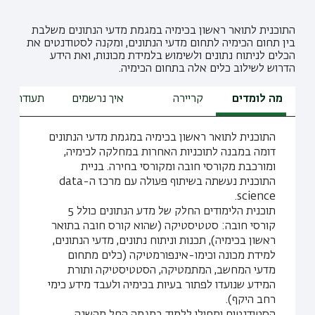
התוכנית לתואר ראשון בכימיה במגמת מדעי הנתונים משלבת
בין תחום הכימיה לתחום מדעי הנתונים, ומקנה לסטודנטים את
הכלים לניתוח נתונים ולשימוש בלמידת מכונות, ואת הידע
הדרוש לשילוב כלים אלה בתחום הכימיה.
מה לומדים
קריירה
איך נרשמים
תעודת הור
התוכנית לתואר ראשון בכימיה במגמת מדעי הנתונים
דומה במבנה לתוכניות האחרות במחלקה לכימיה,
ומורכבת מקורסי חובה ומקורסי בחירה. בניית
התוכנית נעשתה בשיתוף פעולה עם מרכז ה-data
science.
תוכנית הלימודים החלק של מדע הנתונים כולל 5
קורסי חובה: סטטיסטיקה (שהוא קורס חובה בתואר
ראשון בכימיה), תכנות וניתוח נתונים, מדעי הנתונים,
למידת מכונה וכימו-אינפורמטיקה (כלים מתחום
מדעי המחשב, המתמטיקה, הסטטיסטיקה ותורת
המידע שנועדו לפתור בעיות בכימיה ולעבד מידע כימי
רחב היקף).