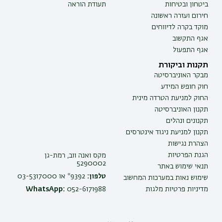
ביטחון ובטיחות
תעודת הוראה
חירום ועזרה ראשונה
מוקד בקרה לדיווחים
אגף התקשוב
אגף התפעול
תקנות וביקורת
מבקר האוניברסיטה
חוק חופש המידע
החוק למניעת הטרדה מינית
תקנון האוניברסיטה
תקנונים ונהלים
תקנון למניעת ניגוד אינטרסים
הצהרת נגישות
הגנת הפרטיות
מקס ואנה ווב, רמת-גן
5290002
תנאי שימוש באתר
טלפון:
9392* או 03-5317000
שימוש נאות במערכות המחשוב
מדיניות פרטיות מלגות
052-6171988
WhatsApp: