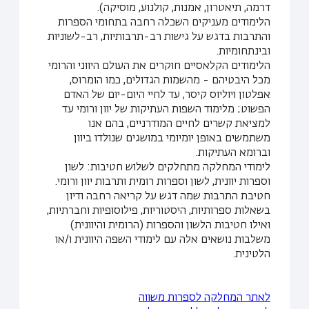
דרמה, תיאטרון, אמנות, קולנוע, מוסיקה).
הלימודים מעניקים השכלה רחבה בתחומי הספרות
והתרבות בדגש על גישות רב-תרבותיות, רב-לשוניות
ובינתחומיות.
הלימודים הקלאסיים חוקרים את העולם היווני והרומי
מכל היבטיהם - מהשמות הגדולים, כמו הומרוס,
אפלטון ויוליוס קיסר, עד לחיי היום-יום של האדם
הפשוט; מלימוד השפות העתיקות של יוון ורומי עד
למציאת קשרים לחיים המודרניים, בהם אנו
משתמשים באופן יומיומי במושגים שנולדו ביוון
וברומא העתיקות.
לימודי המחלקה מתחלקים לשלוש חטיבות: לשון
וספרות יוונית, לשון וספרות רומית ותרבות יוון ורומי.
חטיבת התרבות שמה דגש על קריאה רחבה ודיון
בשאלות ספרותיות, היסטוריות, פילוסופיות וחברתיות,
ואילו חטיבות הלשון והספרות (הרומית והיוונית)
משלבות נושאים אלה עם לימודי השפה היוונית ו/או
הלטינית.
לאתר המחלקה לספרות משווה