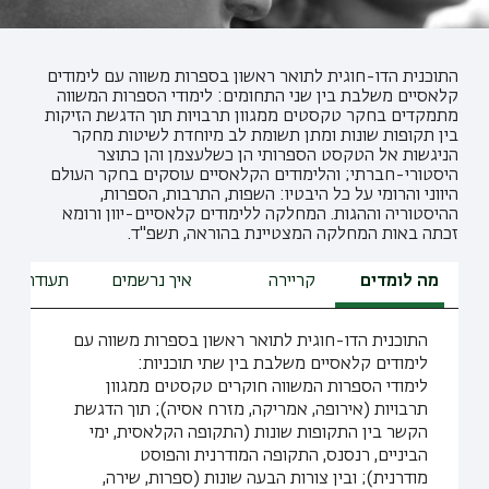
התוכנית הדו-חוגית לתואר ראשון בספרות משווה עם לימודים
קלאסיים משלבת בין שני התחומים: לימודי הספרות המשווה
מתמקדים בחקר טקסטים ממגוון תרבויות תוך הדגשת הזיקות
בין תקופות שונות ומתן תשומת לב מיוחדת לשיטות מחקר
הניגשות אל הטקסט הספרותי הן כשלעצמן והן כתוצר
היסטורי-חברתי; והלימודים הקלאסיים עוסקים בחקר העולם
היווני והרומי על כל היבטיו: השפות, התרבות, הספרות,
ההיסטוריה וההגות. המחלקה ללימודים קלאסיים-יוון ורומא
זכתה באות המחלקה המצטיינת בהוראה, תשפ"ד.
מה לומדים
קריירה
איך נרשמים
תעודת הור
התוכנית הדו-חוגית לתואר ראשון בספרות משווה עם
לימודים קלאסיים משלבת בין שתי תוכניות:
לימודי הספרות המשווה חוקרים טקסטים ממגוון
תרבויות (אירופה, אמריקה, מזרח אסיה); תוך הדגשת
הקשר בין התקופות שונות (התקופה הקלאסית, ימי
הביניים, רנסנס, התקופה המודרנית והפוסט
מודרנית); ובין צורות הבעה שונות (ספרות, שירה,