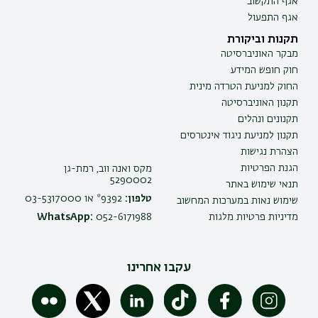
אגף התקשוב
אגף התפעול
תקנות וביקורת
מבקר האוניברסיטה
חוק חופש המידע
החוק למניעת הטרדה מינית
תקנון האוניברסיטה
תקנונים ונהלים
תקנון למניעת ניגוד אינטרסים
הצהרת נגישות
הגנת הפרטיות
מקס ואנה ווב, רמת-גן
5290002
תנאי שימוש באתר
טלפון:
9392* או 03-5317000
שימוש נאות במערכות המחשוב
מדיניות פרטיות מלגות
052-6171988
WhatsApp:
עקבו אחרינו