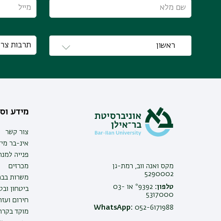
מידע וסי
צור קשר
אינ-בר מיד
פנייה למנ
מקס ואנה ווב, רמת-גן
מכרזים
5290002
משרות בבר
טלפון:
9392* או 03-
ביטחון ובט
5317000
חירום ועזר
WhatsApp:
052-6171988
מוקד בקרה 