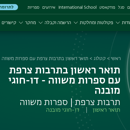
לתרומה
ם
סגל
פודקאסט
International School
אירועים
ספריות
דות
פקולטות ומחלקות
הרשמה וקבלה
מחקר
קישורים
ראשי
קטלוג
תואר ראשון בתרבות צרפת עם ספרות משווה - 
תואר ראשון בתרבות צרפת
עם ספרות משווה - דו-חוגי
מובנה
תרבות צרפת | ספרות משווה
תואר ראשון
דו-חוגי מובנה