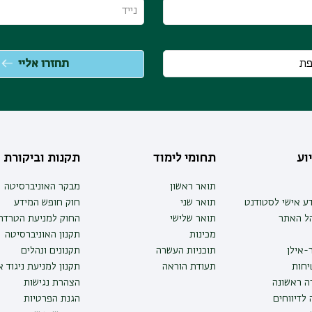
וע
תחומי לימוד
תקנות וביקורת
תואר ראשון
מבקר האוניברסיטה
ע אישי לסטודנט
תואר שני
חוק חופש המידע
הל האתר
תואר שלישי
החוק למניעת הטרדה 
מכינות
תקנון האוניברסיטה
-אילן
תוכניות העשרה
תקנונים ונהלים
יחות
תעודת הוראה
תקנון למניעת ניגוד 
ה ראשונה
הצהרת נגישות
לדיווחים
הגנת הפרטיות