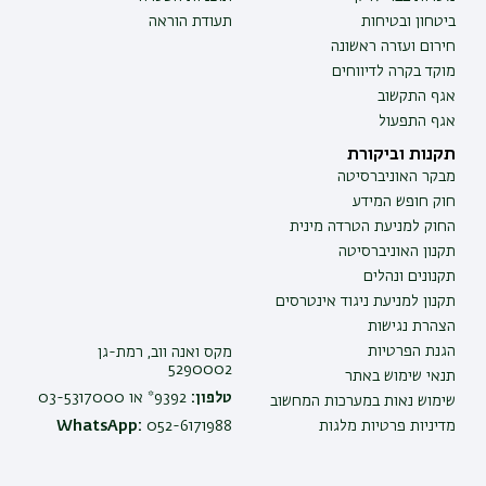
ביטחון ובטיחות
תעודת הוראה
חירום ועזרה ראשונה
מוקד בקרה לדיווחים
אגף התקשוב
אגף התפעול
תקנות וביקורת
מבקר האוניברסיטה
חוק חופש המידע
החוק למניעת הטרדה מינית
תקנון האוניברסיטה
תקנונים ונהלים
תקנון למניעת ניגוד אינטרסים
הצהרת נגישות
הגנת הפרטיות
מקס ואנה ווב, רמת-גן
5290002
תנאי שימוש באתר
טלפון:
9392* או 03-5317000
שימוש נאות במערכות המחשוב
מדיניות פרטיות מלגות
052-6171988
WhatsApp: