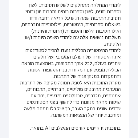
לימודי המחלקה מתחלקים לשלוש חטיבות: לשון
וספרות יוונית, לשון וספרות רומית ותרבות יוון ורומי.
חטיבת התרבות שמה דגש על קריאה רחבה ודיון
בשאלות ספרותיות, היסטוריות, פילוסופיות וחברתיות,
ואילו חטיבות הלשון והספרות (הרומית והיוונית)
משלבות נושאים אלה עם לימודי השפה היוונית ו/או
הלטינית.
לימודי ההיסטוריה הכללית נועדו להכיר לסטודנטים
את ההיסטוריה של העולם המערבי ושל חלקים
אחרים בעולם, לכל אורך התקופות, באמצעות הוראה
הכוללת מפגש עם המקורות בני התקופות השונות
והתמקדות במגוון פניה של התרבות.
מטרת התוכנית היא לספק תמונה מקיפה של התרבות
המערבית מהיבטים פוליטיים, חברתיים, תרבותיים,
אמנותיים, מגדריים, טכנולוגיים ומדעיים, יחד עם
שיטות מחקר מגוונות כדי לחשוף בפני הסטודנטים
צדדים שונים בחקר העבר, כך שיקבלו תמונה מלאה
ומורכבת יותר של המציאות המשתנה.
בתוכנית זו קיימים קורסים המשלבים AI בתואר.