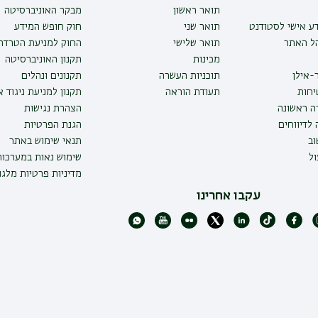
תואר ראשון
מבקר האוניברסיטה
ע אישי לסטודנט
תואר שני
חוק חופש המידע
הל האתר
תואר שלישי
החוק למניעת הטרדה 
מכינות
תקנון האוניברסיטה
-אילן
תוכניות העשרה
תקנונים ונהלים
יחות
תעודת הוראה
תקנון למניעת ניגוד 
ה ראשונה
הצהרת נגישות
לדיווחים
הגנת הפרטיות
ב
תנאי שימוש באתר
ל
שימוש נאות במערכו
מדיניות פרטיות מלגו
עקבו אחרינו