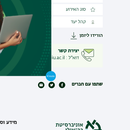
סוג האירוע
אירוע פיזי
קהל יעד
פתוח לקהל הרחב
הורידו ליומן
יצירת קשר
דוא"ל
:
ron.orbach@biu.ac.il
שתפו עם חברים
מידע וסי