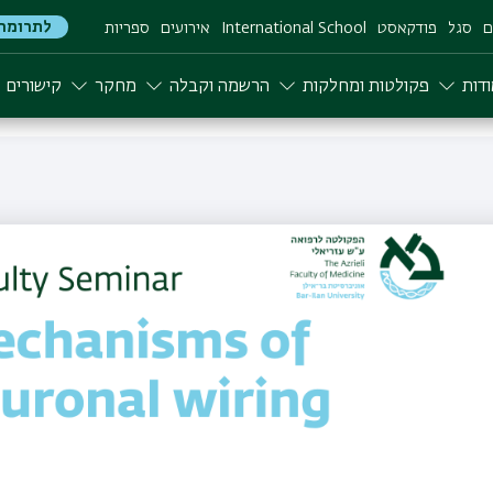
לתרומה
ם
סגל
פודקאסט
International School
אירועים
ספריות
דות
פקולטות ומחלקות
הרשמה וקבלה
מחקר
קישורים