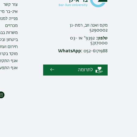
צור קשר
אינ-בר מיד
פנייה למנ
מקס ואנה ווב, רמת-גן
מכרזים
5290002
משרות בבר
טלפון:
9392* או 03-
ביטחון ובט
5317000
חירום ועזר
WhatsApp:
052-6171988
מוקד בקרה 
אגף התקשו
אגף התפעו
לתרומה