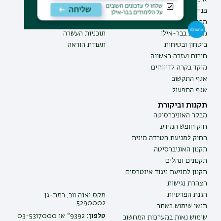
פנייה למנהל האתר
תואר שלישי
מכרזים
מכינות
משרות בבר-אילן
תוכניות העשרה
ביטחון ובטיחות
תעודת הוראה
חירום ועזרה ראשונה
מוקד בקרה לדיווחים
אגף התקשוב
אגף התפעול
תקנות וביקורת
מבקר האוניברסיטה
חוק חופש המידע
החוק למניעת הטרדה מינית
תקנון האוניברסיטה
תקנונים ונהלים
תקנון למניעת ניגוד אינטרסים
הצהרת נגישות
הגנת הפרטיות
מקס ואנה ווב, רמת-גן
5290002
תנאי שימוש באתר
טלפון:
9392* או 03-5317000
שימוש נאות במערכות המחשוב