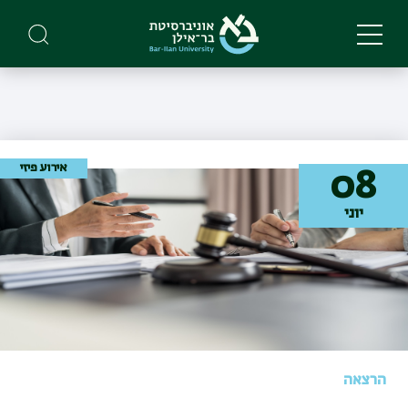
Skip
to
main
content
אירוע פיזי
08
יוני
הרצאה