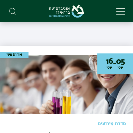
Skip
to
main
content
אירוע פיזי
16
05
-
יולי
יולי
סדרת אירועים