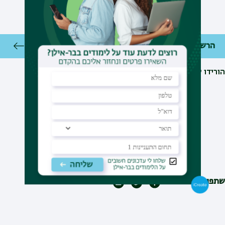
הרשמה ותשלום
הורידו ליומן
יצירת קשר
טלפון
:
03-5318207
דוא"ל
:
ysa@mail.biu.ac.il
אתר
:
https://noar.biu.ac.il/
שתפו עם חברים