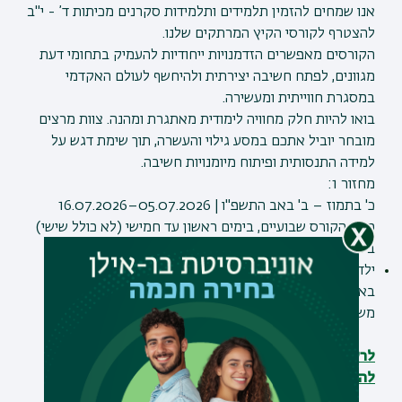
אנו שמחים להזמין תלמידים ותלמידות סקרנים מכיתות ד’ - י"ב
להצטרף לקורסי הקיץ המרתקים שלנו
.
הקורסים מאפשרים הזדמנויות ייחודיות להעמיק בתחומי דעת
מגוונים, לפתח חשיבה יצירתית ולהיחשף לעולם האקדמי
במסגרת חווייתית ומעשירה
.
בואו להיות חלק מחוויה לימודית מאתגרת ומהנה. צוות מרצים
מובחר יוביל אתכם במסע גילוי והעשרה, תוך שימת דגש על
למידה התנסותית ופיתוח מיומנויות חשיבה
.
מחזור 1:
כ' בתמוז – ב' באב התשפ"ו | 05.07.2026–16.07.2026
משך הקורס שבועיים, בימים ראשון עד חמישי (לא כולל שישי)
בשעות 9:00-12:00
ילדי ונכדי עובדי.ות אוניברסיטת בר-אילן, וכן, סטודנטים.יות
באוניברסיטת בר-אילן וילדיהם, זכאים.יות ל- 15% הנחה
משכר הלימוד.
לרשימת נושאים ותכנים>>>
להרשמה>>