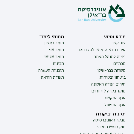
מידע וסיוע
תחומי לימוד
צור קשר
תואר ראשון
אינ-בר מידע אישי לסטודנט
תואר שני
פנייה למנהל האתר
תואר שלישי
מכרזים
מכינות
משרות בבר-אילן
תוכניות העשרה
ביטחון ובטיחות
תעודת הוראה
חירום ועזרה ראשונה
מוקד בקרה לדיווחים
אגף התקשוב
אגף התפעול
תקנות וביקורת
מבקר האוניברסיטה
חוק חופש המידע
החוק למניעת הטרדה מינית