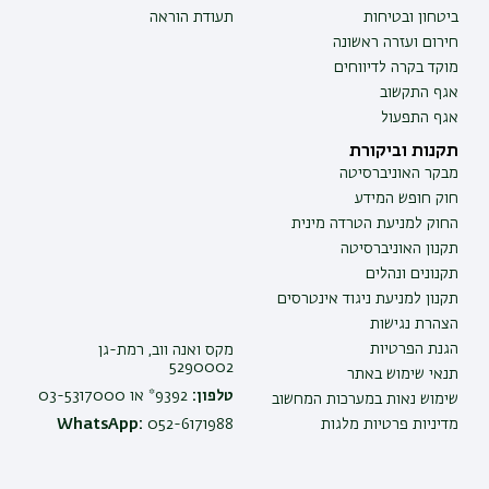
ביטחון ובטיחות
תעודת הוראה
חירום ועזרה ראשונה
מוקד בקרה לדיווחים
אגף התקשוב
אגף התפעול
תקנות וביקורת
מבקר האוניברסיטה
חוק חופש המידע
החוק למניעת הטרדה מינית
תקנון האוניברסיטה
תקנונים ונהלים
תקנון למניעת ניגוד אינטרסים
הצהרת נגישות
הגנת הפרטיות
מקס ואנה ווב, רמת-גן
5290002
תנאי שימוש באתר
טלפון:
9392* או 03-5317000
שימוש נאות במערכות המחשוב
מדיניות פרטיות מלגות
052-6171988
WhatsApp: