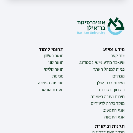
מידע וסיוע
תחומי לימוד
צור קשר
תואר ראשון
אינ-בר מידע אישי לסטודנט
תואר שני
פנייה למנהל האתר
תואר שלישי
מכרזים
מכינות
משרות בבר-אילן
תוכניות העשרה
ביטחון ובטיחות
תעודת הוראה
חירום ועזרה ראשונה
מוקד בקרה לדיווחים
אגף התקשוב
אגף התפעול
תקנות וביקורת
מבקר האוניברסיטה