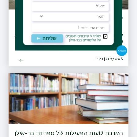
עדכון הסדרי תנועה מחברת נת"ע
עבודות ליצירת הסדר חדש של תנועת כלי רכב ברחוב ז׳בוטינסקי,
בקטע שבין כיכר ישראל לרחוב אנצו סירני
21.07.2026 | ו אב
הארכת שעות הפעילות של ספריות בר-אילן