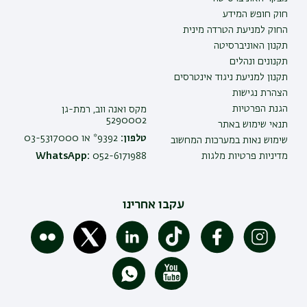
חוק חופש המידע
החוק למניעת הטרדה מינית
תקנון האוניברסיטה
תקנונים ונהלים
תקנון למניעת ניגוד אינטרסים
הצהרת נגישות
הגנת הפרטיות
מקס ואנה ווב, רמת-גן
5290002
תנאי שימוש באתר
טלפון:
9392* או 03-5317000
שימוש נאות במערכות המחשוב
מדיניות פרטיות מלגות
052-6171988
WhatsApp:
עקבו אחרינו