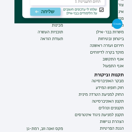
צור קשר
תואר ראשון
אינ-בר מידע אישי לסטודנט
תואר שני
פנייה למנהל האתר
תואר שלישי
מכרזים
מכינות
משרות בבר-אילן
תוכניות העשרה
ביטחון ובטיחות
תעודת הוראה
חירום ועזרה ראשונה
מוקד בקרה לדיווחים
אגף התקשוב
אגף התפעול
תקנות וביקורת
מבקר האוניברסיטה
חוק חופש המידע
החוק למניעת הטרדה מינית
תקנון האוניברסיטה
תקנונים ונהלים
תקנון למניעת ניגוד אינטרסים
הצהרת נגישות
הגנת הפרטיות
מקס ואנה ווב, רמת-גן