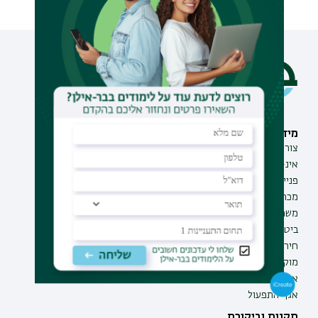
מידע וסיוע
תחומי לימוד
צור קשר
תואר ראשון
אינ-בר מידע אישי לסטודנט
תואר שני
פנייה למנהל האתר
תואר שלישי
מכרזים
מכינות
משרות בבר-אילן
תוכניות העשרה
ביטחון ובטיחות
תעודת הוראה
חירום ועזרה ראשונה
מוקד בקרה לדיווחים
אגף התקשוב
אגף התפעול
תקנות וביקורת