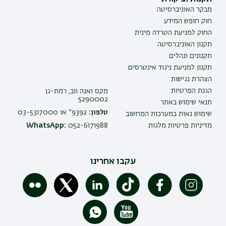
מבקר האוניברסיטה
חוק חופש המידע
החוק למניעת הטרדה מינית
תקנון האוניברסיטה
תקנונים ונהלים
תקנון למניעת ניגוד אינטרסים
הצהרת נגישות
הגנת הפרטיות
מקס ואנה ווב, רמת-גן
5290002
תנאי שימוש באתר
טלפון:
9392* או 03-5317000
שימוש נאות במערכות המחשוב
מדיניות פרטיות מלגות
052-6171988
WhatsApp:
עקבו אחרינו