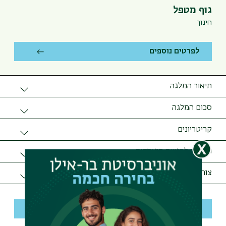
גוף מטפל
חינוך
לפרטים נוספים
תיאור המלגה
הפקולטה לחינוך מעניקה לתלמידי תואר שני הלומדים בתכנית
סכום המלגה
על שם סא"ל מ' מלגת שכר לימוד לתואר שני פחות סכום
מלגת שכר לימוד לתואר שני פחות סכום המקדמה
המקדמה. תכנית על שם סא"ל מ' היא תכנית בתואר השני
קריטריונים
בתכנית מנהיגות וניהול מערכות חינוך.
סטודנט רשום לתכנית הלימודים על שם סא"ל מ'.
הנחיות להגשת מועמדות
לקבלת פרטים והגש תמועמדות יש ליצור קשר עם מזכירות
צור קשר
התכנית כמפורט מטה.
דוא"ל:
leadership.edu@biu.ac.il
לפרטים נוספים