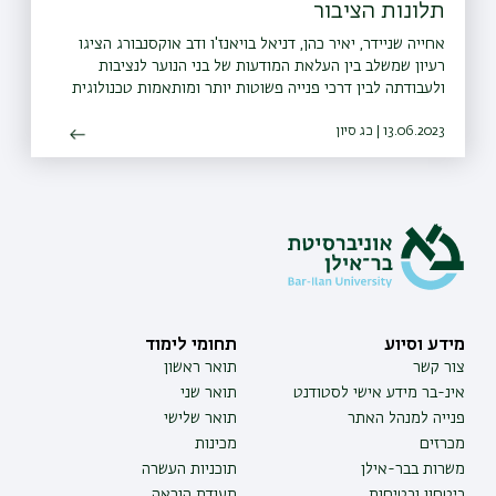
תלונות הציבור
אחייה שניידר, יאיר כהן, דניאל בויאנז'ו ודב אוקסנבורג הציגו
רעיון שמשלב בין העלאת המודעות של בני הנוער לנציבות
ולעבודתה לבין דרכי פנייה פשוטות יותר ומותאמות טכנולוגית
13.06.2023 | כג סיון
מידע וסיוע
תחומי לימוד
צור קשר
תואר ראשון
אינ-בר מידע אישי לסטודנט
תואר שני
פנייה למנהל האתר
תואר שלישי
מכרזים
מכינות
משרות בבר-אילן
תוכניות העשרה
ביטחון ובטיחות
תעודת הוראה