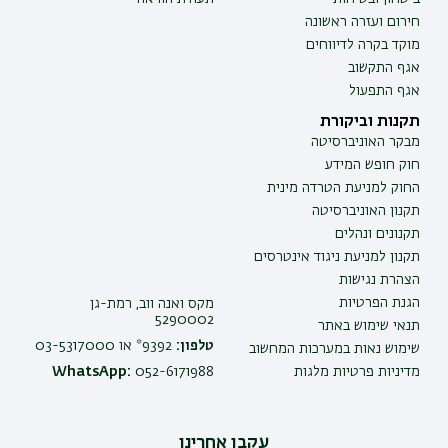
חירום ועזרה ראשונה
מוקד בקרה לדיווחים
אגף התקשוב
אגף התפעול
תקנות וביקורת
מבקר האוניברסיטה
חוק חופש המידע
החוק למניעת הטרדה מינית
תקנון האוניברסיטה
תקנונים ונהלים
תקנון למניעת ניגוד אינטרסים
הצהרת נגישות
הגנת הפרטיות
מקס ואנה ווב, רמת-גן
5290002
תנאי שימוש באתר
טלפון:
9392* או 03-5317000
שימוש נאות במערכות המחשוב
מדיניות פרטיות מלגות
052-6171988
WhatsApp:
עקבו אחרינו