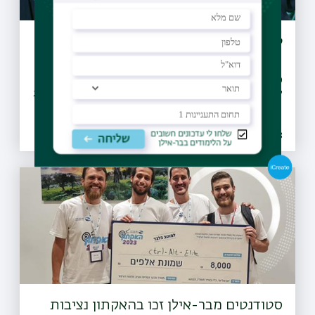
טקס הענקת תוארי דוקטור תשפ"ג
289 דוקטורנטיות ודוקטורנטים יקבלו את התואר דוקטור
לפילוסופיה בטקס חגיגי שיתקיים באוניברסיטת בר-אילן ב-29.6
18.06.2023 | כח סיון
סטודנטים מבר-אילן זכו בהאקתון נציבות