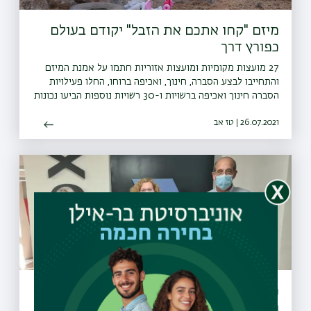
מיזם "קחו אתכם את הזבל" יקודם בעולם
כפורץ דרך
27 מועצות מקומיות ומועצות אזוריות חתמו על אמנת המיזם
והתחייבו לבצע הסברה, חינוך, ואכיפה ברוחו, החלו פעילויות
הסברה חינוך ואכיפה ברשויות ו-30 רשויות נוספות הביעו נכונות
להצטרף גם הן למיזם
26.07.2021 | טז אב
מרכז היזמות UnBox ישתף פעולה עם
המרכז הרפואי וולפסון