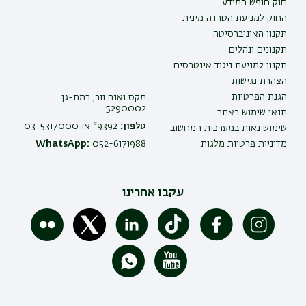
חוק חופש המידע
החוק למניעת הטרדה מינית
תקנון האוניברסיטה
תקנונים ונהלים
תקנון למניעת ניגוד אינטרסים
הצהרת נגישות
הגנת הפרטיות
מקס ואנה ווב, רמת-גן
5290002
תנאי שימוש באתר
טלפון:
9392* או 03-5317000
שימוש נאות במערכות המחשוב
מדיניות פרטיות מלגות
052-6171988
WhatsApp:
עקבו אחרינו