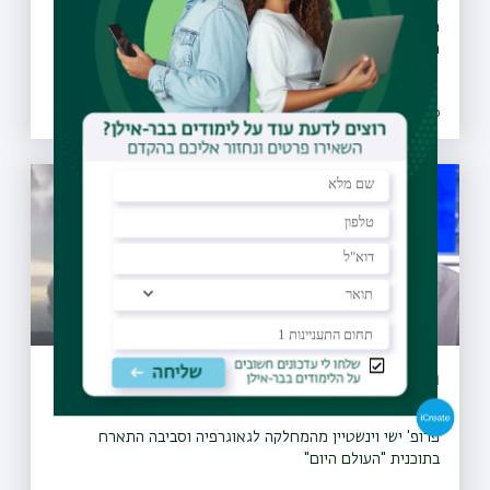
האוניברסיטה נותנת את הידע הרב-תחומי והמרכז הרפואי את
העומק הקליני בתחומי הבריאות
07.12.2020 | כא כסלו
התפרצות הר הגעש בטונגה
פרופ' ישי וינשטיין מהמחלקה לגאוגרפיה וסביבה התארח
בתוכנית "העולם היום"