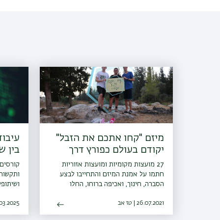
מיזם "קחו אתכם את הזבל"
יקודם בעולם כפורץ דרך
בין ש
התעש
27 מועצות מקומיות ומועצות אזוריות
קורסים 
חתמו על אמנת המיזם והתחייבו לבצע
ותקשור
הסברה, חינוך, ואכיפה ברוחו, החלו
ושיתופי
פעילויות הסברה חינוך ואכיפה ברשויות
בתעשיי
26.07.2021 | טז אב
ו-30 רשויות נוספות הביעו נכונות
17.03.2025 | ט
להצטרף גם הן למיזם