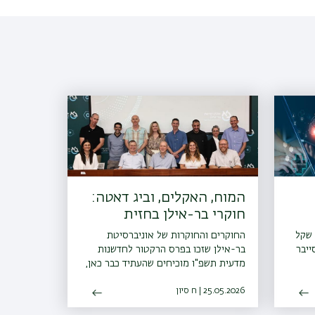
המוח, האקלים, וביג דאטה:
חוקרי בר-אילן בחזית
המחקר
כ-23 מיליון שקל
החוקרים והחוקרות של אוניברסיטת
ייבר
בר-אילן שזכו בפרס הרקטור לחדשנות
מדעית תשפ"ו מוכיחים שהעתיד כבר כאן,
יכות
החל מרפואה מותאמת אישית ועד סודות
25.05.2026 | ח סיון
המרד החשמונאים