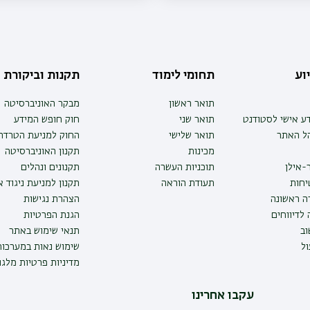
וע
תחומי לימוד
תקנות וביקורת
תואר ראשון
מבקר האוניברסיטה
ע אישי לסטודנט
תואר שני
חוק חופש המידע
הל האתר
תואר שלישי
החוק למניעת הטרדה 
מכינות
תקנון האוניברסיטה
-אילן
תוכניות העשרה
תקנונים ונהלים
יחות
תעודת הוראה
תקנון למניעת ניגוד 
ה ראשונה
הצהרת נגישות
לדיווחים
הגנת הפרטיות
ב
תנאי שימוש באתר
ל
שימוש נאות במערכו
מדיניות פרטיות מלגו
עקבו אחרינו