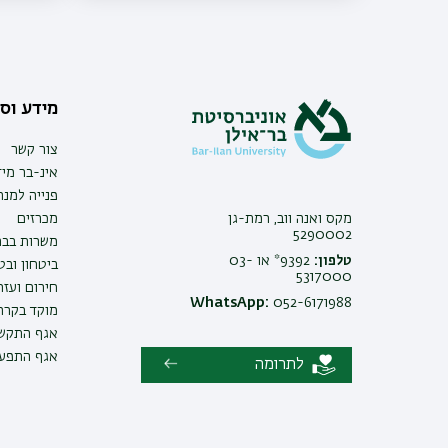
מידע וסי
צור קשר
אינ-בר מיד
פנייה למנ
מקס ואנה ווב, רמת-גן
מכרזים
5290002
משרות בבר
טלפון:
9392* או 03-
ביטחון ובט
5317000
חירום ועזר
WhatsApp:
052-6171988
מוקד בקרה 
אגף התקשו
אגף התפעו
לתרומה