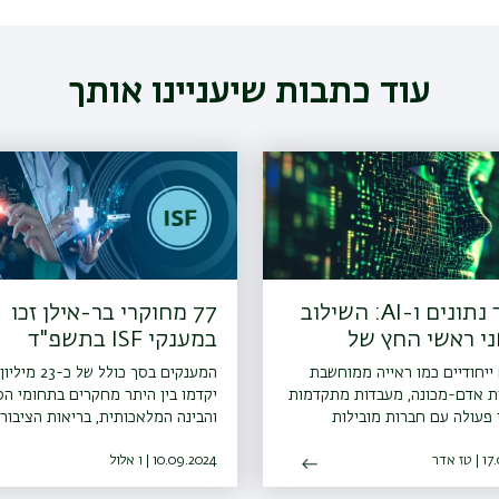
עוד כתבות שיעניינו אותך
עיבוד נתונים ו-AI: השילוב
77 מחוקרי בר-אילן זכו
ני ראשי החץ של
במענקי ISF בתשפ"ד
ייה
ייחודיים כמו ראייה ממוחשבת
המענקים בסך כולל של 
ת אדם-מכונה, מעבדות מתקדמות
יקדמו בין היתר מחקרים בתחומי הס
 פעולה עם חברות מובילות
והבינה המלאכותית, בריאות הציבור
ת ההייטק
ובריאות הנפש, אנרגיה בת קיימא וא
ז אדר
הסביבה
10.09.2024 | ו אלול