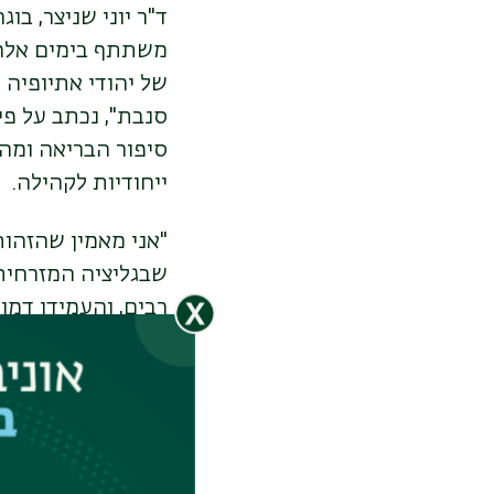
ד"ר יוני שניצר, בו
משתתף בימים אלה ב
של יהודי אתיופיה ע
סיפור הבריאה ומה 
ייחודיות לקהילה.
"אני מאמין שהזהות
שבגליציה המזרחית.
רבים, והעמידו דמו
סנבת', התאהבתי בח
שהוא פתח בפני עו
קריאה בחיבור, לדב
הנוכחי: "בכוחו של