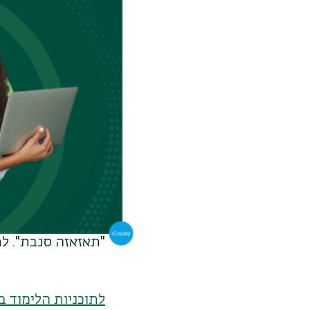
לפתוח צוהר חשוב 
את ימיו בבר-אילן
בשבילי", הוא נזכר,
לכלכלה בבר-אילן ו
הקשרים הבין-אישי
הרבגונית שמורכבת 
והמדע, העניקה חו
נגעו לא פעם בסוגי
שבאים מרקעים שוני
בימים אלה פנו החו
"תאזאזה סנבת". ל
לתוכניות הלימוד ב