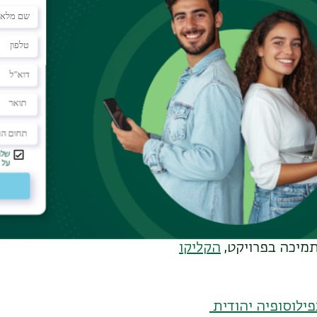
למורשת הקהילה היהודית באתיופיה".
, זוכר שניצר בחום רב. "המחלקה למחשבת ישראל היית
 "המרצים היו באר מים חיים, בעלי ידע עצום. אבי היה 
אולי בגלל זה אני מרגיש שהאוניברסיטה הייתה כמו הבי
ים שיצרתי באוניברסיטה הם הרבה מעבר ליחסי לימודי
מחילונים, מדתיים ומחרדים שלומדים וחוקרים יחד את
ויה שהיא מעבר להשכלה אקדמית גרידא. אפילו שיחות 
ות ברומו של עולם. החוויה הזאת מאפשרת להציץ לעול
ם, ולהכיר השקפות עולם שונות לחלוטין משלך".
קרים המעורבים בפרויקט לגיוס המונים, במטרה לתרגם 
תמיכה בפרויקט,
הקליקו
פילוסופיה יהודית