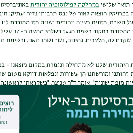
גר תואר שלישי
במחלקה לפילוסופיה יהודית
באוניברסיטת
פרויקט הוצאה לאור של נכס תרבותי נדיר ועתיק: חיב
ל השבת, מזווית ראייה ייחודית ושונה מזו המוכרת לנו.
סנבת", נכתב על פי המסורת
שקדם לה, מלאכים, גהינום, נשר ושמו תאני, ורשימת ת
 היהודית שלנו לא מתחילה ונגמרת במקום מוצאנו - במ
 זהותנו ומורשתנו הן עשירות ונפלאות דווקא משום ש
יות מופת שונות", אומר ד"ר שניצר, "כשקראתי לראשונה
יבור לא רק בגלל שהוא שונה מכל דבר אחר שקראתי לפ
לם שלם, עוד חלק מהפסיפס המגוון שהוא העם היהודי".
רי שניצר, הופכת לעוד חלק במסע אחר זהות יהודית ויש
 החיבור להעשיר את התפיסה התרבותית שלנו את חווית