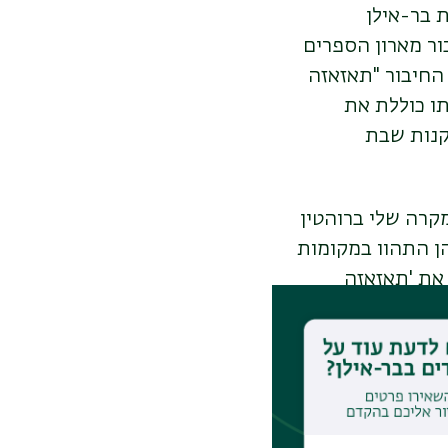
 בר-אילן
ור מארון הספרים
 החיבור "תאזאזה
 במקור בשפת הגעז בשלהי המאה ה-14. עלילתו כוללת את
קנות שבת
קרה שלי ברוהטין
הן התהוו במקומות
 את 'תאזאזה
ניו, אלא בגלל
ראלית בעידן
 השבת ובו בזמן