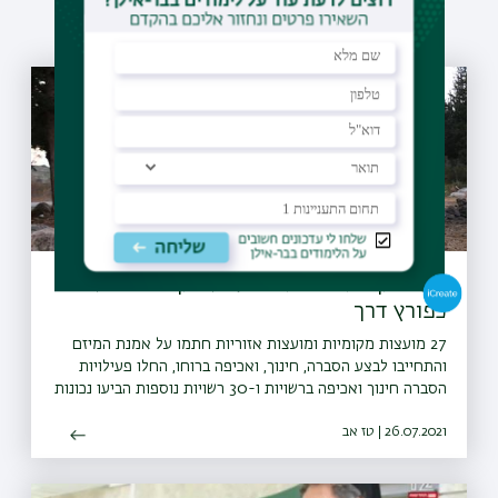
עוד כתבות שיעניינו אותך
מיזם "קחו אתכם את הזבל" יקודם בעולם
כפורץ דרך
27 מועצות מקומיות ומועצות אזוריות חתמו על אמנת המיזם
והתחייבו לבצע הסברה, חינוך, ואכיפה ברוחו, החלו פעילויות
הסברה חינוך ואכיפה ברשויות ו-30 רשויות נוספות הביעו נכונות
להצטרף גם הן למיזם
26.07.2021 | טז אב