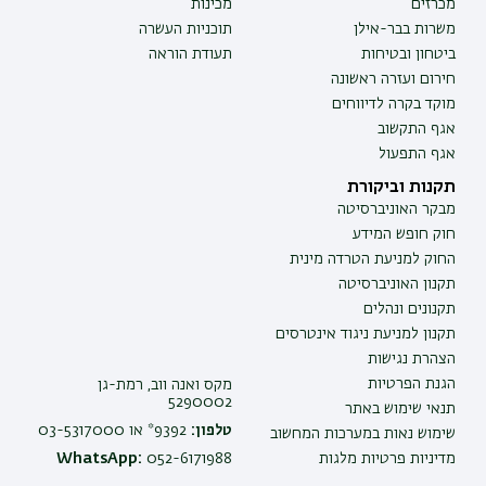
מכרזים
מכינות
משרות בבר-אילן
תוכניות העשרה
ביטחון ובטיחות
תעודת הוראה
חירום ועזרה ראשונה
מוקד בקרה לדיווחים
אגף התקשוב
אגף התפעול
תקנות וביקורת
מבקר האוניברסיטה
חוק חופש המידע
החוק למניעת הטרדה מינית
תקנון האוניברסיטה
תקנונים ונהלים
תקנון למניעת ניגוד אינטרסים
הצהרת נגישות
הגנת הפרטיות
מקס ואנה ווב, רמת-גן
5290002
תנאי שימוש באתר
טלפון:
9392* או 03-5317000
שימוש נאות במערכות המחשוב
מדיניות פרטיות מלגות
052-6171988
WhatsApp: