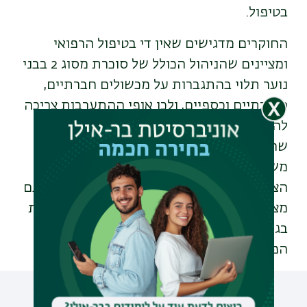
בטיפול.
החוקרים מדגישים שאין די בטיפול הרפואי
ומציינים שהניהול הכולל של סוכרת מסוג 2 בבני
נוער תלוי בהתגברות על מכשולים חברתיים,
סביבתיים וכספיים, ולכן אופי ההתערבות צריכה
להיות רב-תחומי. חשוב להדגיש, אומר פרופ'
שחאדה, כי גם בישראל אנו עדים לעליה
משמעותית במספר חולי הסוכרת מסוג 2 בגיל
הצעיר בעיקר באזורי הפריפריה ובאוכלוסיות עם
מצב סוציו-אקונומי נמוך. במיזם ספרת הסוכרת
בגליל שמים דגש מיוחד על מניעה או לפחות
הפחתה של התופעה המסוכנת הזו.