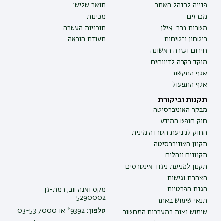
פנייה למנהל האתר
תואר שלישי
מכרזים
מכינות
משרות בבר-אילן
תוכניות העשרה
ביטחון ובטיחות
תעודת הוראה
חירום ועזרה ראשונה
מוקד בקרה לדיווחים
אגף התקשוב
אגף התפעול
תקנות וביקורת
מבקר האוניברסיטה
חוק חופש המידע
החוק למניעת הטרדה מינית
תקנון האוניברסיטה
תקנונים ונהלים
תקנון למניעת ניגוד אינטרסים
הצהרת נגישות
הגנת הפרטיות
מקס ואנה ווב, רמת-גן
5290002
תנאי שימוש באתר
טלפון:
9392* או 03-5317000
שימוש נאות במערכות המחשוב