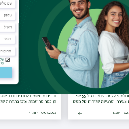
עוד כתבות שיעניינו אותך
ורנית נחמני, בוגרת
מיזמים חדשים שישפרו 
עה
חוויית המטופלים
ני זוכרת את עצמי רציתי להיות
אפליקציות לליווי המטופלים למרפא
רופאה וחלמתי על זה. עכשיו בגיל 55 אני
תכנים מותאמים לחרדים ורכב אוטונ
צעירה, ומרגישה שליחות של ממש
הן כמה מהיוזמות שזכו בתחרות של 
". הכירו את ד"ר אורנית נחמני,
Unbox והמרכז הרפואי וולפסון לש
י שבט
פקולטה לרפואה של בר-אילן
10.07.2022 | י תמוז
חוויית המטופל
היום רופאה מרדימה ברמב"ם