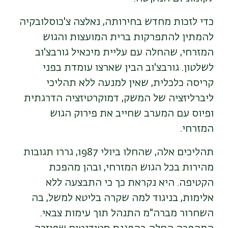
כדי לזכות מחדש בחירותה, נאלצה צ'כוסלובקיה
להמתין להתפרקות ברית המועצות והגוש
המזרחי, שהחלה עם עליית מיכאיל גורבצ'וב
לשלטון. גורבצ'וב הבין שארצו עומדת בפני
קריסה כלכלית, שאין למנעה ללא תהליכי
ליברליזציה של המשק, דמוקרטיזציה הדרגתית
ופיוס עם המערב שחייב את פירוק הגוש
המזרחי
.
תהליכים אלה, שהחלו ביולי 1987, גררו תגובות
מהירות בכל הגוש המזרחי, ובהן מהפכת
הקטיפה. היא נקראת כך כי התבצעה ללא
אלימות, בניגוד למה שקרה בליטא למשל, בה
השחרור מברה"מ התנהל תוך עימות צבאי.