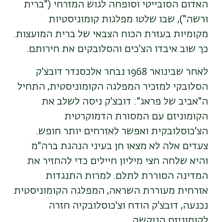
האדום הסובייטי וסופחה לגוש המזרחי ("ברית
ורשה"), שבו שלטו מפלגות קומוניסטיות
מקומיות בעזרת הכוח הצבאי של ברית המועצות.
כך שוב איבדו הצ'כים והסלובקים את חירותם
.
לאחר שבינואר 1968 נבחר אלכסנדר דובצ'ק
הסלובקי למזכיר המפלגה הקומוניסטית, התחיל
ה"אביב של פראג": דובצ'ק ניסה לשלב את
הקומוניזם עם המסורת הדמוקרטית
הצ'כוסלובקית ואפשר לאזרחים יותר חופש.
צעדים אלה לא מצאו חן בעיני הנהגת ברה"מ
והיא שלחה חצי מיליון חיילים כדי להחזיר את
המדינה הסוררת לתלם. למרות התנגדות
אזרחית מעוררת השראה, המפלגה הקומוניסטית
נכנעה, דובצ'ק הודח וצ'כוסלובקיה חזרה
לקומוניזם הנוקשה
.