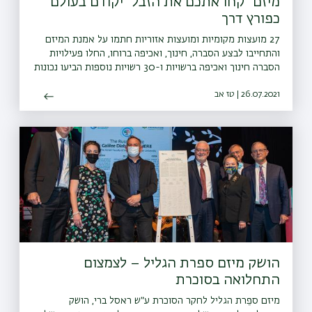
מיזם "קחו אתכם את הזבל" יקודם בעולם
כפורץ דרך
27 מועצות מקומיות ומועצות אזוריות חתמו על אמנת המיזם
והתחייבו לבצע הסברה, חינוך, ואכיפה ברוחו, החלו פעילויות
הסברה חינוך ואכיפה ברשויות ו-30 רשויות נוספות הביעו נכונות
להצטרף גם הן למיזם
26.07.2021 | טז אב
הושק מיזם ספרת הגליל – לצמצום
התחלואה בסוכרת
מיזם ספֵרת הגליל לחקר הסוכרת ע״ש ראסל ברי, הושק