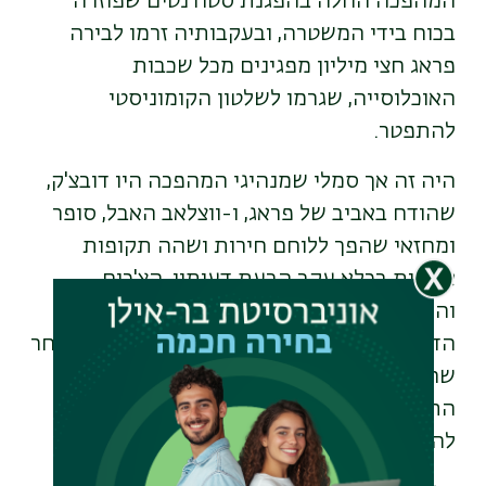
המהפכה החלה בהפגנת סטודנטים שפוזרה
בכוח בידי המשטרה, ובעקבותיה זרמו לבירה
פראג חצי מיליון מפגינים מכל שכבות
האוכלוסייה, שגרמו לשלטון הקומוניסטי
להתפטר
.
היה זה אך סמלי שמנהיגי המהפכה היו דובצ'ק,
שהודח באביב של פראג, ו-ווצלאב האבל, סופר
ומחזאי שהפך ללוחם חירות ושהה תקופות
ארוכות בכלא עקב הבעת דעותיו. הצ'כים
והסלובקים יכלו לממש שוב את תפיסתם
הדמוקרטית ולהיות חלק מהמערב. 19 שנה לאחר
שהפגנות עממיות לא הועילו להשגת חירות,
התפרקות הגוש המזרחי אפשרה להפגנות
להצליח ולשנות את פניה של צ'כוסלובקיה
.