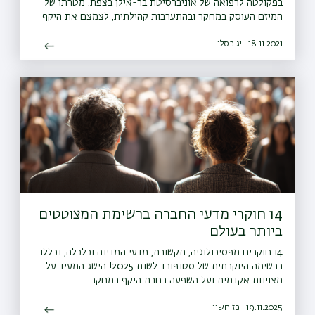
בפקולטה לרפואה של אוניברסיטת בר-אילן בצפת. מטרתו של
המיזם העוסק במחקר ובהתערבות קהילתית, לצמצם את היקף
התחלואה בסוכרת בגליל.
18.11.2021 | יג כסלו
14 חוקרי מדעי החברה ברשימת המצוטטים
ביותר בעולם
14 חוקרים מפסיכולוגיה, תקשורת, מדעי המדינה וכלכלה, נכללו
ברשימה היוקרתית של סטנפורד לשנת 2025! הישג המעיד על
מצוינות אקדמית ועל השפעה רחבת היקף במחקר
19.11.2025 | כז חשון