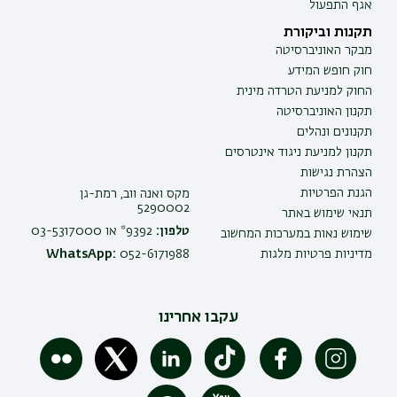
אגף התפעול
תקנות וביקורת
מבקר האוניברסיטה
חוק חופש המידע
החוק למניעת הטרדה מינית
תקנון האוניברסיטה
תקנונים ונהלים
תקנון למניעת ניגוד אינטרסים
הצהרת נגישות
הגנת הפרטיות
מקס ואנה ווב, רמת-גן
5290002
תנאי שימוש באתר
טלפון:
9392* או 03-5317000
שימוש נאות במערכות המחשוב
מדיניות פרטיות מלגות
052-6171988
WhatsApp:
עקבו אחרינו