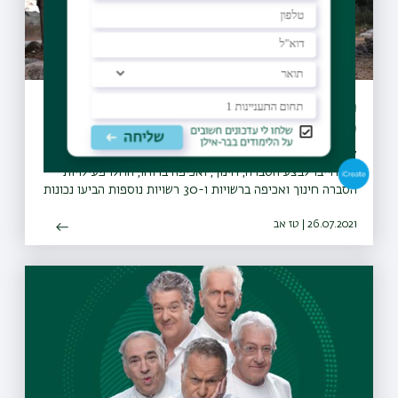
מיזם "קחו אתכם את הזבל" יקודם בעולם
כפורץ דרך
27 מועצות מקומיות ומועצות אזוריות חתמו על אמנת המיזם
והתחייבו לבצע הסברה, חינוך, ואכיפה ברוחו, החלו פעילויות
הסברה חינוך ואכיפה ברשויות ו-30 רשויות נוספות הביעו נכונות
להצטרף גם הן למיזם
26.07.2021 | טז אב