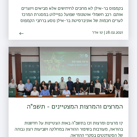
בקמפוס בר-אילן לא מחכים לחידושים אלא מביאים ויוצרים
אותם. רכב חשמלי אוטונומי שפועל כפיילוט במסגרת המרכז
לערים חכמות של אוניברסיטת בר-אילן נוסע ברחבי הקמפוס
וממחיש איך תיראה התחבורה של הדור הבא
28.02.2021 | טו אדר
המרצים והמרצות המצטיינים - תשפ"ה
17 מרצים ומרצות זכו בתשפ"ה באות הצטיינות על חדשנות
בהוראה, מעורבות בשיפור ההוראה במחלקה ושביעות רצון גבוהה
של הסטודנטים בסקרי ההוראה.