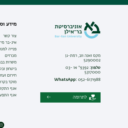
מידע וסי
צור קשר
אינ-בר מיד
פנייה למנ
מקס ואנה ווב, רמת-גן
מכרזים
5290002
משרות בבר
טלפון:
9392* או 03-
ביטחון ובט
5317000
חירום ועזר
WhatsApp:
052-6171988
מוקד בקרה 
אגף התקשו
אגף התפעו
לתרומה