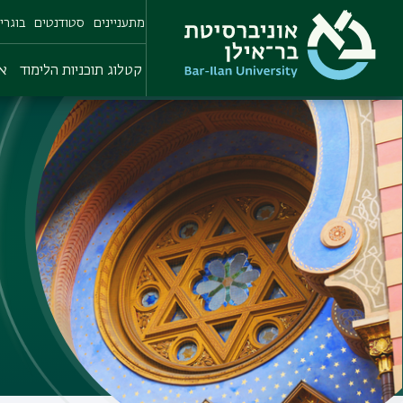
Skip
מתעניינים
סטודנטים
בוגרי
to
main
content
קטלוג תוכניות הלימוד
או