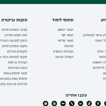
וע
תחומי לימוד
תקנות וביקורת
תואר ראשון
מבקר האוניברסיטה
ע אישי לסטודנט
תואר שני
חוק חופש המידע
הל האתר
תואר שלישי
החוק למניעת הטרדה 
מכינות
תקנון האוניברסיטה
-אילן
תוכניות העשרה
תקנונים ונהלים
יחות
תעודת הוראה
תקנון למניעת ניגוד 
ה ראשונה
הצהרת נגישות
לדיווחים
הגנת הפרטיות
ב
תנאי שימוש באתר
ל
שימוש נאות במערכו
מדיניות פרטיות מלגו
עקבו אחרינו