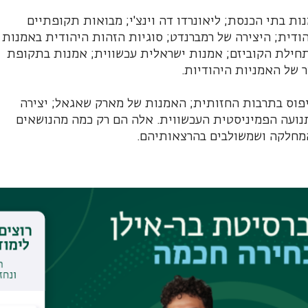
 בתי הכנסת; ליאונרדו דה וינצ'י; מבואות תקופתיים
דית; היצירה של רמברנדט; סוגיות הזהות היהודית באמנות
יקאסו ותחילת הקוביזם; אמנות ישראלית עכשווית; אמנות בתקופת
 של האמניות היהודיות.
יפוס בתרבות החזותית; האמנות של מארק שאגאל; יצירה
נועה הפמיניסטית העכשווית. אלה הם רק כמה מהנושאים
המחלקה ושמשולבים בהרצאותיהם.
חזרה לקטלוג
לאתר המחלקה