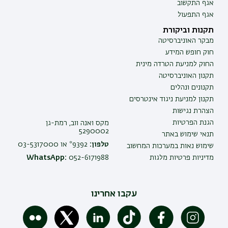
אגף התקשוב
אגף התפעול
תקנות וביקורת
מבקר האוניברסיטה
חוק חופש המידע
החוק למניעת הטרדה מינית
תקנון האוניברסיטה
תקנונים ונהלים
תקנון למניעת ניגוד אינטרסים
הצהרת נגישות
הגנת הפרטיות
מקס ואנה ווב, רמת-גן
5290002
תנאי שימוש באתר
טלפון:
9392* או 03-5317000
שימוש נאות במערכות המחשוב
מדיניות פרטיות מלגות
052-6171988
WhatsApp:
עקבו אחרינו