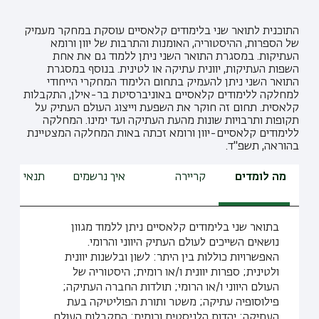
התוכנית לתואר שני בלימודים קלאסיים עוסקת במחקר מעמיק
של הספרות, ההיסטוריה, האומנות והתרבות של יוון ורומא
העתיקות. במסגרת התואר השני ניתן ללמוד גם את אחת
השפות העתיקות, יוונית עתיקה או לטינית. בנוסף במסגרת
התואר השני ניתן להעמיק בתחום הלימוד המחקרי הייחודי
למחלקה ללימודים קלאסיים באוניברסיטת בר-אילן, התקבלות
קלאסית. תחום זה חוקר את השפעת וייצוג העולם העתיק על
תקופות ותרבויות שונות מהעת העתיקה ועד ימינו. המחלקה
ללימודים קלאסיים-יוון ורומא זכתה באות המחלקה המצטיינת
בהוראה, תשפ"ד.
מה לומדים
קריירה
איך נרשמים
תנאי קבלה
בתואר שני בלימודים קלאסיים ניתן ללמוד מגוון
נושאים השייכים לעולם העתיק היווני והרומי.
האפשרויות כוללות בין היתר: לשון ובלשנות יוונית
ולטינית; ספרות יוונית ו/או רומית; היסטוריה של
העולם היווני ו/או הרומי; תולדות החברה העתיקה;
פילוסופיה עתיקה; משטר ותורת הפוליטיקה בעת
העתיקה; יהדות הלניסטית ורומית; התקבלות העולם