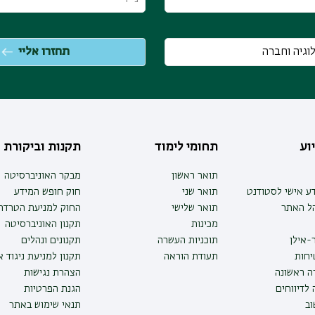
וע
תחומי לימוד
תקנות וביקורת
תואר ראשון
מבקר האוניברסיטה
ע אישי לסטודנט
תואר שני
חוק חופש המידע
הל האתר
תואר שלישי
החוק למניעת הטרדה 
מכינות
תקנון האוניברסיטה
-אילן
תוכניות העשרה
תקנונים ונהלים
יחות
תעודת הוראה
תקנון למניעת ניגוד 
ה ראשונה
הצהרת נגישות
לדיווחים
הגנת הפרטיות
ב
תנאי שימוש באתר