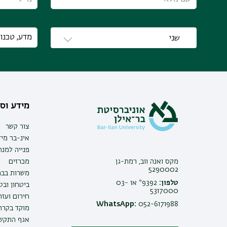
מידע וסי
צור קשר
אינ-בר מיד
פנייה למנ
מקס ואנה ווב, רמת-גן
מכרזים
5290002
משרות בבר
טלפון:
9392* או 03-
ביטחון ובט
5317000
חירום ועזר
WhatsApp:
052-6171988
מוקד בקרה 
אגף התקשו