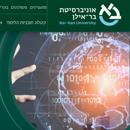
Skip
מתעניינים
סטודנטים
בוגרי
to
main
content
קטלוג תוכניות הלימוד
או