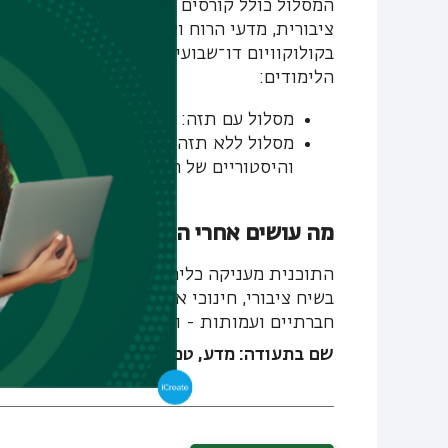
המסלול כולל קורסים מגוונים בהיסטוריה, פילו
ציבורית, מדעי הרוח ואפילו מדעי המוח. סטוד
בקולוקוויום דו־שבועי, ללמוד בקבוצות קטנות
הלימודים:
מסלול עם תזה: 36 נ״ז
והיסטוריים של המדע והטכנולוגיה.
מה עושים אחרי התואר במדע, טכנולוג
התוכנית מעניקה כלים לחשיבה ביקורתית, הב
בשיח ציבורי, חינוכי או מחקרי. הבוגרים משתלב
חברתיים ועמותות - וכן במסלולים לדוקטורט ב
שם בתעודה: מדע, טכנולוגיה וחברה