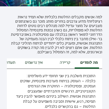
למה אנשים מקבלים החלטות כלכליות שלא תמיד נראות
רציונליות? מדוע צרכנים בוחרים מותג מוכר גם כשהנתונים
מצביעים על מוצר עדיף? למה מנהלים רבים נוטים לדחות
החלטות לא פופולריות, גם כשהן נכונות פיננסית? המסלול
הדו־חוגי לתואר ראשון בכלכלה עם פסיכולוגיה באוניברסיטת
בר-אילן מחבר בין ניתוח כלכלי לבין הבנה מעמיקה של
התנהגות אנושית, ומעניק כלים ייחודיים לניתוח תהליכי קבלת
החלטות. אם אתם רוצים לא רק להבין מה קורה בשווקים
ובארגונים, אלא למה, זה המסלול בשבילכם.
מה לומדים
קריירה
איך נרשמים
תעודת הור
התוכנית משלבת בין שני תחומי ידע משלימים:
כלכלה – העוסק בניתוח מערכות פיננסיות, שווקים
ועסקים; ופסיכולוגיה – החוקרת את הגורמים
הקוגניטיביים, הרגשיים והחברתיים שמעצבים
התנהגות אנושית. השילוב ביניהם מאפשר להבין כיצד
תפיסה, רגש, אישיות וסביבה משפיעים על קבלת
החלטות – גם בהקשרים כלכליים.