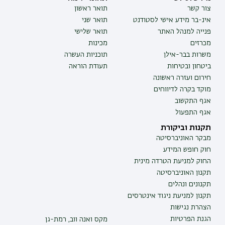
צור קשר
תואר ראשון
אינ-בר מידע אישי לסטודנט
תואר שני
פנייה למנהל האתר
תואר שלישי
מכרזים
מכינות
משרות בבר-אילן
תוכניות העשרה
ביטחון ובטיחות
תעודת הוראה
חירום ועזרה ראשונה
מוקד בקרה לדיווחים
אגף התקשוב
אגף התפעול
תקנות וביקורת
מבקר האוניברסיטה
חוק חופש המידע
החוק למניעת הטרדה מינית
תקנון האוניברסיטה
תקנונים ונהלים
תקנון למניעת ניגוד אינטרסים
הצהרת נגישות
הגנת הפרטיות
מקס ואנה ווב, רמת-גן