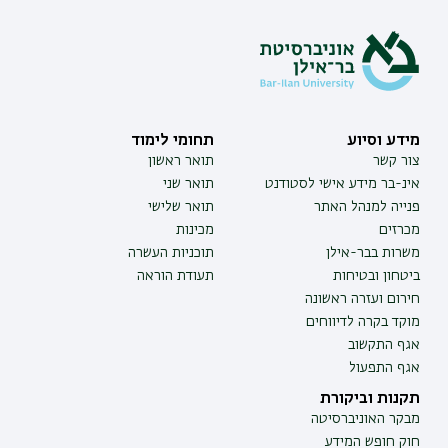
מידע וסיוע
תחומי לימוד
צור קשר
תואר ראשון
אינ-בר מידע אישי לסטודנט
תואר שני
פנייה למנהל האתר
תואר שלישי
מכרזים
מכינות
משרות בבר-אילן
תוכניות העשרה
ביטחון ובטיחות
תעודת הוראה
חירום ועזרה ראשונה
מוקד בקרה לדיווחים
אגף התקשוב
אגף התפעול
תקנות וביקורת
מבקר האוניברסיטה
חוק חופש המידע