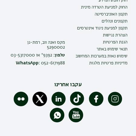
חוק חופש המידע
החוק למניעת הטרדה מינית
תקנון האוניברסיטה
תקנונים ונהלים
תקנון למניעת ניגוד אינטרסים
הצהרת נגישות
הגנת הפרטיות
מקס ואנה ווב, רמת-גן
5290002
תנאי שימוש באתר
טלפון:
9392* או 03-5317000
שימוש נאות במערכות המחשוב
מדיניות פרטיות מלגות
052-6171988
WhatsApp:
עקבו אחרינו