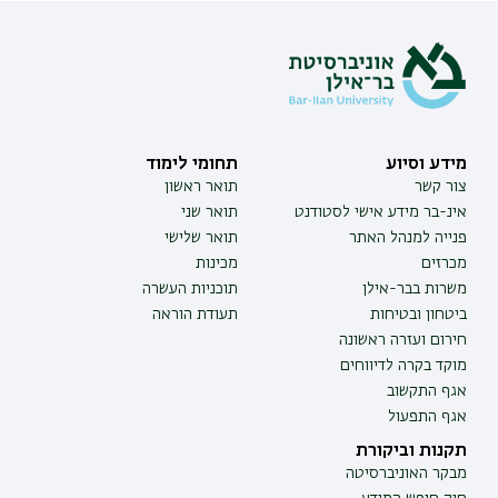
מידע וסיוע
תחומי לימוד
צור קשר
תואר ראשון
אינ-בר מידע אישי לסטודנט
תואר שני
פנייה למנהל האתר
תואר שלישי
מכרזים
מכינות
משרות בבר-אילן
תוכניות העשרה
ביטחון ובטיחות
תעודת הוראה
חירום ועזרה ראשונה
מוקד בקרה לדיווחים
אגף התקשוב
אגף התפעול
תקנות וביקורת
מבקר האוניברסיטה