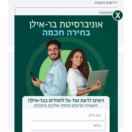
דרישות נוספות
הפקולטה
מתמטיקה 4 יח"ל בציון 90 או 5 יח"ל בציון 72
אנגלית 5 יח"ל בציון 80
הפקולטה
הפקולטה למדעי החברה
המחלקה/תוכנית
עבודה סוציאלית
ממוצע בגרות נדרש
102
דרישות נוספות