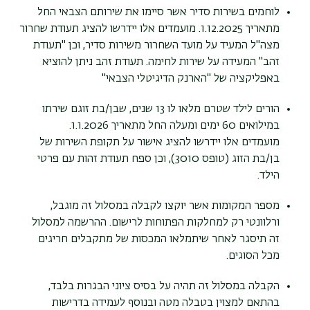
לוחמים בשירות סדיר אשר סיימו את שירותם הצבאי החל
מתאריך 1.12.2025. מועמדים אלו יידרשו להציג תעודת שחרור
מצה"ל המעיד על מועד השחרור משירות סדיר, וכן "תעודת
זהב" המעידה על שירות לחימה. תעודת זהב ניתן להוציא
באפליקציה של "הארנק הדיגיטלי הצבאי"
הורים לילד שטרם מלאו לו 13 שנים, שבן/בת זוגם שירתו
במילואים 60 ימים ומעלה החל מתאריך 1.1.2026.
מועמדים אלו יידרשו להציג אישור על תקופת השירות של
בן/בת הזוג (טופס 3010), וכן ספח תעודת זהות עם פרטי
הילד.
מספר המקומות אשר יוקצו לקבלה במסלול זה מוגבל,
ורלוונטי רק למחלקות הפתוחות לרישום. ההרשמה למסלול
זה תיסגר לאחר שיתמלאו המכסות של מתקבלים חריגים
מכל הסוגים.
הקבלה במסלול זה תהיה על בסיס ציוני הבגרות בלבד,
בהתאם למצוין בטבלה מטה ובנוסף לעמידה בדרישות