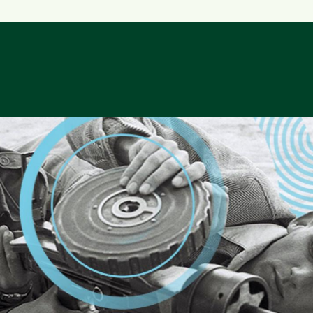
href="⁠⁠https://bit.ly/whatsapp_channel_ba
בגין סאדאת, על איך קובעים מדיניו
target="_blank" rel="ugc no
בישראל ובצה״ל, על מה שעובד טוב 
noreferrer">⁠עקבו אחרינו גם
פ</a>
t.ly/whatsapp_channel_bardaat⁠"
target="_blank" rel="noopener
noreferer">⁠עקבו אחרינו גם
בוואטצאפ</a>