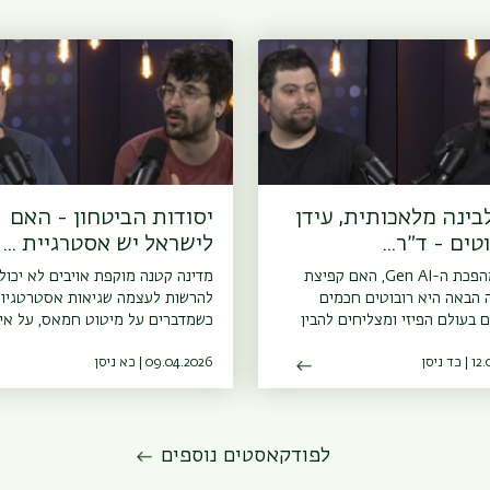
לבינה מלאכותית, עידן
יסודות הביטחון - האם
טים - ד״ר...
לישראל יש אסטרגיית ...
אחרי מהפכת ה-Gen AI, האם קפיצת
מדינה קטנה מוקפת אויבים לא יכול
 הבאה היא רובוטים חכמים
להרשות לעצמה שגיאות אסטרטגיות
 בעולם הפיזי ומצליחים להבין
כשמדברים על מיטוט חמאס, על איר
רק נוסף בסדרה ״בינו לבינה
על עתיד הסכסוך הישראלי פלשתיני,
 ניסן
ת״ משוחח ד״ר גל יעבץ
09.04.2026 | כא ניסן
השאלה היא האם לישראל יש אסטר
 למדעי המידע ויישומי בינה
ביטחון לאומי סדורה - או אלתור
ת עם ד״ר גיא לבן, מרצה בכיר
מתמשך.בפרק בסדרה ״יסודות הביטח
להנדסת תעשייה וניהול
שי שבתאי, לשעבר ראש מחלקת תכנ
סיטת בן גוריון על רובוטים ובינה
אסטרטגי של צה״ל, דוקטורנט ומרצ
לפודקאסטים נוספים
מלאכותית.<a
במחלקה למדעי המדינה וסגן מנהל 