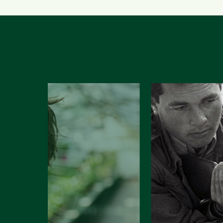
ת
href="⁠⁠https://bit.ly/whatsapp_channel_bardaat⁠"
ומה
target="_blank" rel="ugc noopener
שעוד צריך לשפר. מראיין אורי טולידאנו<a
noreferrer">⁠עקבו אחרינו גם
href="⁠⁠https://bi
בוואטצאפ</a>