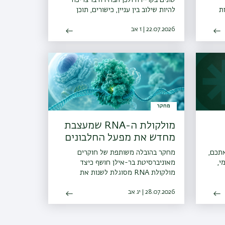
ת
להיות שילוב בין עניין, כישורים, תוכן
לימודים בפועל, תנאי קבלה ושיקולים
מעשיים.
22.07.2026 | ז אב
מחקר
מולקולת ה-RNA שמעצבת
מחדש את מפעל החלבונים
של הטפיל
בר אתכם,
מחקר בהובלה משותפת של חוקרים
י,
מאוניברסיטת בר-אילן חושף כיצד
מולקולת RNA מסוגלת לשנות את
הריבוזום, ולסייע לטפיל הלישמניה
28.07.2026 | יג אב
להסתגל לחיים בתוך פונדקאים שונים.