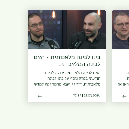
בינו לבינה מלאכותית - האם
לבינה המלאכותי...
ה
האם לבינה מלאכותית יכולה להיות
.
תודעה? בפרק נוסף של בינו לבינה
אן או
מלאכותית, ד״ר גל יעבץ מהמחלקה למדעי
המידע ויישומי בינה מלאכותית וד״ר נתנאל
טגיית
22.03.2026 | ג ניסן
ליפשיץמהמחלקה לפילוסופיה והתכנית
לביואתיקה מפרקים את מושג התודעה
ון״
ושואלים מה יקרה למשמעות האנושית
ון
בעולם שבו מכונות לא רק משרתות אלא
ה
תופסות תפקידים שמעניקים לנו תחושת
במרכז
נחיצות.<a