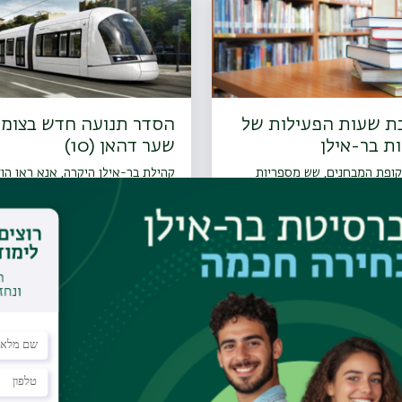
ת שעות הפעילות של
הסדר תנועה חדש בצומ
ת בר-אילן
שער דהאן (10)
קופת המבחנים, שש מספריות
קהילת בר-אילן היקרה, אנא ראו הו
רסיטה מאריכות את שעות
מטעם חברת נת"ע, במסגרת פרויקט
 שלהן
הסגול של הרכבת הקלה
ב תמוז
01.06.2026 | טו סיון
לכל העדכונים