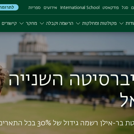
לתרומה
ם
סגל
פודקאסט
International School
אירועים
ספריות
דות
פקולטות ומחלקות
הרשמה וקבלה
מחקר
קישורים
הלימודים תשפ"ז
 ומכינות