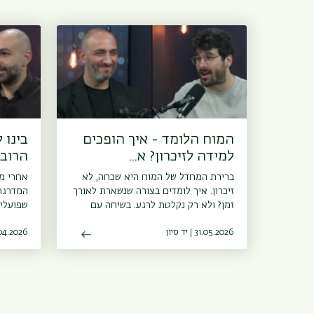
המוח הלומד - איך הופכים
בינו 
למידה לזיכרון? א...
הרובו
ברירת המחדל של המוח היא שכחה, לא
זיכרון. איך לומדים בצורה שנשארת לאורך
המדרגה
זמן? ולא רק נקלטת לרגע. בשיחה עם
שפועלים
איתי עניאל,דוקטורנט במסלול חינוך וחקר
הקשר?בפ
31.05.2026 | יד סיון
המוח, נדבר על כלים ללמידה יעילה.<a
12.04.2026 | כד
מלאכותי
href="⁠⁠https://bit.ly/whatsapp_channel_bardaat⁠"
מהמחלקה
target="_blank" rel="ugc noopener
מלאכותי
noreferrer">⁠עקבו אחרינו גם
במחלקה 
בוואטצאפ</a>
באוניבר