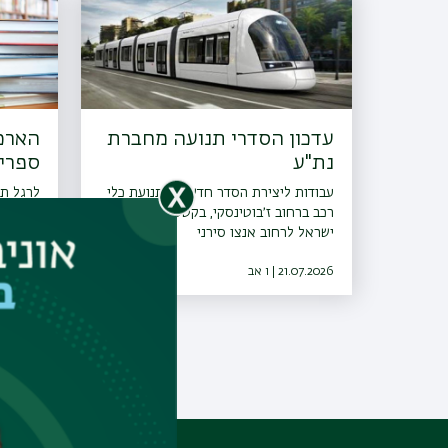
עדכון הסדרי תנועה מחברת
הארכ
נת"ע
ספריו
עבודות ליצירת הסדר חדש של תנועת כלי
לרגל ת
רכב ברחוב ז׳בוטינסקי, בקטע שבין כיכר
האוניב
ישראל לרחוב אנצו סירני
הפעילות
21.07.2026 | ו אב
08.07.2026 | כ