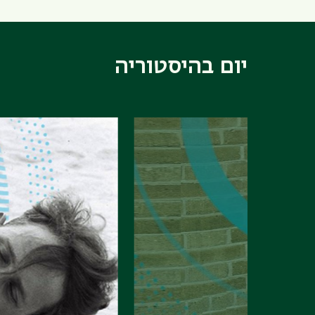
rdaat⁠"
opener
בוואטצא
יום בהיסטוריה