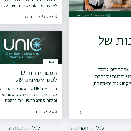
לאלצהיימר, שבדיקות נוכחיות עלולו
לפספס
08.07.2026 | כב תמוז
ות של
כתבה
ם שמתחילים ללמוד
הסטודיו החדש
י ומלגות יוקרתיות
לסטראטאפים של
טלקטואלית ומאתגרת,
אוניברסיטת בר-אילן
הכירו את UNIC, הסטודיו שמח
קצועי שלכם.
סטודנטים ובוגרים לאקוסיסטם היזמ
ומלווה משלב הרעיון ועד להקמת
סטארטאפ מצליח, בלי לגעת לכם
בבעלות.
25.05.2026 | ח סיון
לכל המחקרים
לכל הכתבות