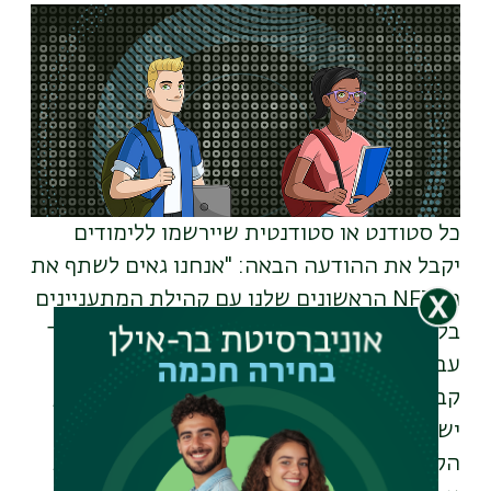
כל סטודנט או סטודנטית שיירשמו ללימודים
יקבל את ההודעה הבאה: "אנחנו גאים לשתף את
ה-
NFT
הראשונים שלנו עם קהילת המתעניינים
בלימודים באוניברסיטה. הדמויות נוצרו במיוחד
עבור בר-אילן. כדי לקבל
NFT
במתנה, עם
קבלתך לאוניברסיטה ולאחר תשלום המקדמה,
ישלח אליך קישור לבחירת דמות מתוך
הקולקציה. בקישור יינתן כל המידע על פתיחת