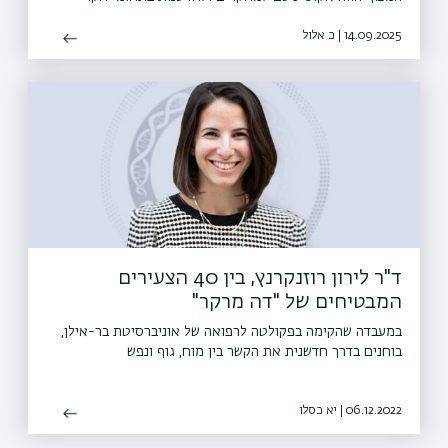
הסרטן, הדפסת איברים ורקמות, בינה מלאכותית לניתוח מידע
14.09.2025 | כ אלול
רפואי, רובוטיקה רפואית והנדסה גנטית
ד"ר לירון רוזנקרנץ, בין 40 הצעירים
המבטיחים של "דה מרקר"
במעבדה שהקימה בפקולטה לרפואה של אוניברסיטת בר-אילן,
בוחנים בדרך חדשנית את הקשר בין מוח, גוף ונפש
06.12.2022 | יא כסלו