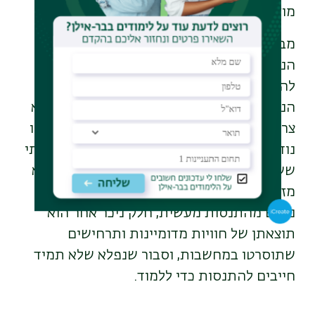
מוזרים או פשוט שיוועו להסבר ולהכללה.
מבלי להתעלם מהפן הבעייתי של המחשבה
הנודדת, פרופ' בר מציע לקוראיו וקוראותיו לא
להתייסר כשהמחשבה יוצאת לטיול: "בהקשר
הנכון מחשבה נודדת היא משאב יקר. אנחנו לא
צריכים לחוש אשמים כשאנו תופסים את עצמנו
נודדים,"
הוא כותב. "זה עשוי להיות הרגל יצירתי
ששווה להקדיש לו זמן באופן מכוון." בספר הוא
מזכיר שאף שחלק גדול ממה שיש לנו בזיכרון
נרכש מהתנסות מעשית, חלק ניכר אחר הוא
תוצאתן של חוויות מדומיינות ותרחישים
שתוסרטו במחשבות, וסבור שנפלא שלא תמיד
חייבים להתנסות כדי ללמוד.