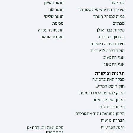
צור קשר
תואר ראשון
אינ-בר מידע אישי לסטודנט
תואר שני
פנייה למנהל האתר
תואר שלישי
מכרזים
מכינות
משרות בבר-אילן
תוכניות העשרה
ביטחון ובטיחות
תעודת הוראה
חירום ועזרה ראשונה
מוקד בקרה לדיווחים
אגף התקשוב
אגף התפעול
תקנות וביקורת
מבקר האוניברסיטה
חוק חופש המידע
החוק למניעת הטרדה מינית
תקנון האוניברסיטה
תקנונים ונהלים
תקנון למניעת ניגוד אינטרסים
הצהרת נגישות
הגנת הפרטיות
מקס ואנה ווב, רמת-גן
5290002