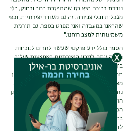
נודדת ברוכה היא כזו שמתפזרת רחב ורחוק, בלי
מגבלות ובלי צנזורה. זה גם מעודד יצירתיות, וכפי
שהראנו במעבדה ואני מפרט בספר, גם תורמת
משמעותית למצב רוחנו."
הספר כולל ידע פרקטי שעשוי לתרום לנוכחות
מלאה יותר, לגירוי היצירתיות באמצעות שילוב
בין עבר וניבוי העתיד, שיפור מצב הרוח, פיתוח
תחושת עצמי יחד עם חיבור לזולת והתאמה בין
מצב התודעה ובין דרישות המצב החיצוני ברגע
נתון. בר עצמו מיישם כמובן את התובנות שאותן
הוא חולק בספר. הוא מספר שרבים מרעיונות
המחקר שלו, הממצאים והתיאוריות שנאספו
במהלכן של שנות מדע ארוכות ניצתו הודות
לדברים קטנים בחייו, שעוררו בו סקרנות, נראו