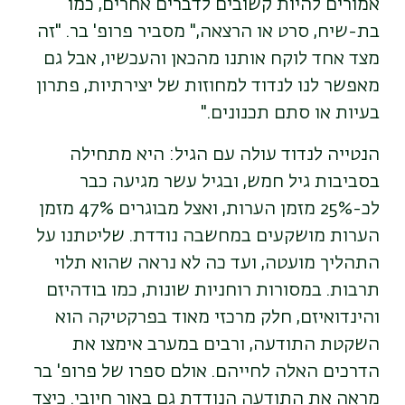
אמורים להיות קשובים לדברים אחרים, כמו
בת-שיח, סרט או הרצאה," מסביר פרופ' בר. "זה
מצד אחד לוקח אותנו מהכאן והעכשיו, אבל גם
מאפשר לנו לנדוד למחוזות של יצירתיות, פתרון
בעיות או סתם תכנונים."
הנטייה לנדוד עולה עם הגיל: היא מתחילה
בסביבות גיל חמש, ובגיל עשר מגיעה כבר
לכ-25% מזמן הערות, ואצל מבוגרים 47% מזמן
הערות מושקעים במחשבה נודדת. שליטתנו על
התהליך מועטה, ועד כה לא נראה שהוא תלוי
תרבות. במסורות רוחניות שונות, כמו בודהיזם
והינדואיזם, חלק מרכזי מאוד בפרקטיקה הוא
השקטת התודעה, ורבים במערב אימצו את
הדרכים האלה לחייהם. אולם ספרו של פרופ' בר
מראה את התודעה הנודדת גם באור חיובי. כיצד