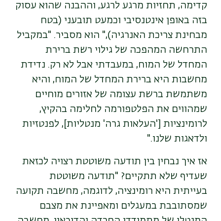
קדימה, תחזיות מרגע לרגע, וההבנה שהוא עסוק
בזה באופן אינטנסיבי וכמעט תובעני (בטח
מבחינת צריכת האנרגיה)," הוא מסביר. "במקביל
התרחשה המהפכה של גילוי רשת ברירת
המחדל של המוח, במעבדתי אבל לא רק. נדידת
מחשבות היא ברירת המחדל של המוח, והיא
משתמשת ברשת עצומה של אזורים מוחיים
שמהווים את הפלטפורמה לחלימה בהקיץ,
לרומינציות ['העלאות גרה' מנטליות], לפנטזיות
ולדאגות שלנו."
אז איך נבחין בין תודעה משוטטת רצויה לכזאת
שעדיף שלא תתקיים? "תודעה משוטטת
בעייתית היא רומינציה, לדוגמה, מחשבה תקועה
שמסתובבת במעגלים ומאפיינת את מצבם
המנטלי של מתמודדי החרדה והדיכאון. מחשבה