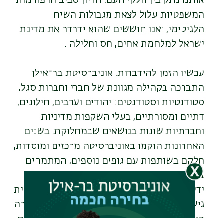
אותנו נתק בין חלקי העם. הדיון סביב הרפורמות
המשפטיות עלול לצאת מגבולות השיח
הלגיטימי, ואנו חוששים שהוא ידרדר את מדינת
ישראל למלחמת אחים, חס וחלילה .
עכשיו הזמן להידברות. אוניברסיטת בר־אילן
התברכה בקהילה מגוונת של חברי וחברות סגל,
סטודנטיות וסטודנטים: יהודים וערבים, חילונים,
דתיים ומסורתיים, בעלי השקפות מדיניות
וחברתיות שונות בנושאים שבמחלוקת. בשנים
האחרונות הוקמו באוניברסיטה מרכזים ומוסדות,
חלקם בשותפות עם גופים נוספים, המתמחים
בבניית הסכמות בנושאים ציבוריים, תוך שילוב
ידע אקדמי בנושאים שבמחלוקת עם מתודולוגית
גישור. לנוכח האתגרים שבפניהם עומדת החברה