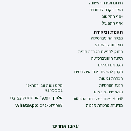
חירום ועזרה ראשונה
מוקד בקרה לדיווחים
אגף התקשוב
אגף התפעול
תקנות וביקורת
מבקר האוניברסיטה
חוק חופש המידע
החוק למניעת הטרדה מינית
תקנון האוניברסיטה
תקנונים ונהלים
תקנון למניעת ניגוד אינטרסים
הצהרת נגישות
הגנת הפרטיות
מקס ואנה ווב, רמת-גן
5290002
תנאי שימוש באתר
טלפון:
9392* או 03-5317000
שימוש נאות במערכות המחשוב
מדיניות פרטיות מלגות
052-6171988
WhatsApp:
עקבו אחרינו