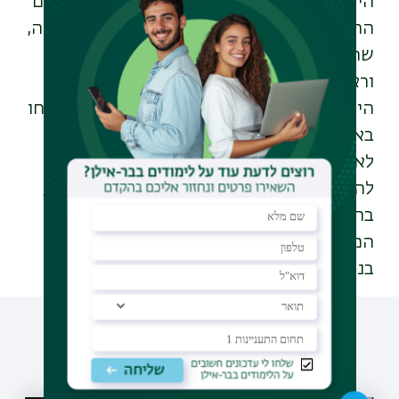
הישראלית, אנו פונים בימים אלה לכלל הגורמים
הרלוונטיים, ובהם נשיא המדינה, ראש הממשלה,
שר המשפטים, יו"ר ועדת חוקה, חוק ומשפט
וראשי האופוזיציה, ומציעים להם לרתום את
הידע האקדמי והמקצועי ואת המיומנות שפותחו
באוניברסיטת בר־אילן לצורך גיבוש הסכמות
לאומיות בנושאים שבמחלוקת. אנו נכונים
להעמיד באופן מיידי את אמצעי האוניברסיטה,
בראש ובראשונה את ההון האנושי ואת הידע
המקצועי כדי לסייע בקידום תהליך עומק של
בניית הסכמות.
עוד כתבות שיעניינו אותך