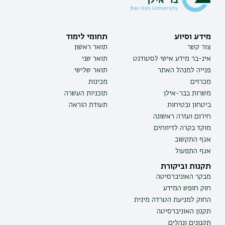
מידע וסיוע
תחומי לימוד
צור קשר
תואר ראשון
אינ-בר מידע אישי לסטודנט
תואר שני
פנייה למנהל האתר
תואר שלישי
מכרזים
מכינות
משרות בבר-אילן
תוכניות העשרה
ביטחון ובטיחות
תעודת הוראה
חירום ועזרה ראשונה
מוקד בקרה לדיווחים
אגף התקשוב
אגף התפעול
תקנות וביקורת
מבקר האוניברסיטה
חוק חופש המידע
החוק למניעת הטרדה מינית
תקנון האוניברסיטה
תקנונים ונהלים