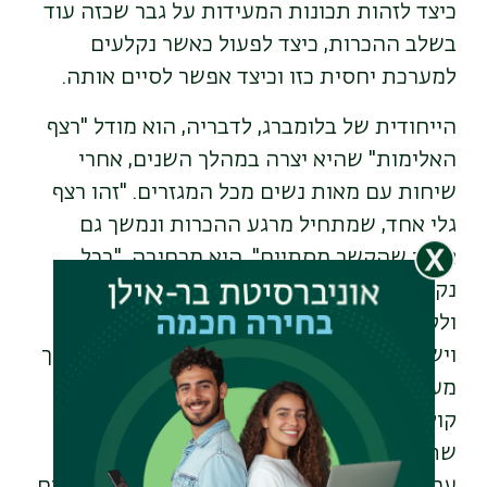
כיצד לזהות תכונות המעידות על גבר שכזה עוד
בשלב ההכרות, כיצד לפעול כאשר נקלעים
למערכת יחסית כזו וכיצד אפשר לסיים אותה.
הייחודית של בלומברג, לדבריה, הוא מודל "רצף
האלימות" שהיא יצרה במהלך השנים, אחרי
שיחות עם מאות נשים מכל המגזרים. "זהו רצף
גלי אחד, שמתחיל מרגע ההכרות ונמשך גם
אחרי שהקשר מסתיים", היא מרחיבה, "בכל
נקודה על פני הרצף אני יכולה לדעת מה היה
ולקראת מה היא הולכת... אני יודעת את הגוון,
ויש אינספור גוונים. בספר אני מרימה את המסך
מעל לדרמת האלימות הסמויה ומשמיעה את
קולן של הנשים שנמצאות מאחורי חומה של
שתיקה. סיפוריהן של הנשים ותהליכי העבודה
עמן, מאירים את התופעה ומעניקים מפת דרכים