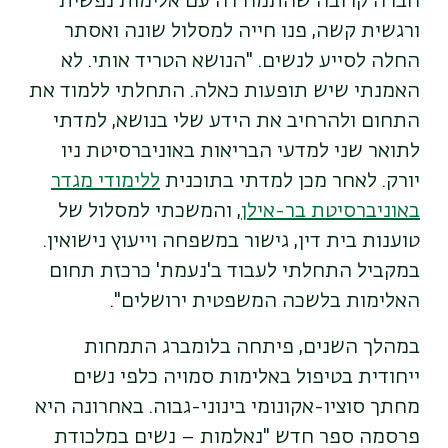
חברה קרובה שהתמודדה עם אלימות נפשית
ורגשית קשה, פנו חייה למסלול שונה ואסתר
החלה לסייע לנשים. "הנושא הטריד אותי. לא
האמנתי שיש תופעות כאלה. התחלתי ללמוד את
התחום ולהרחיב את הידע שלי בנושא, למדתי
לתואר שני למדעי הבריאות באוניברסיטת ניו
יורק. לאחר מכן למדתי בתוכנית
ללימודי מגדר
באוניברסיטת בר-אילן
, והמשכתי למסלול של
טוענות בית דין, גישור במשפחה וייעוץ נישואין.
במקביל התחלתי לעבוד ב'נעמת' כרכזת תחום
האלימות בלשכה המשפטית ירושלים".
במהלך השנים, פיתחה בלומברג התמחות
ייחודית בטיפול באלימות סמויה כלפי נשים
מחתך סוציו-אקונומי בינוני-גבוה. באחרונה היא
פרסמה ספר חדש "נאלמות – נשים במלכודת