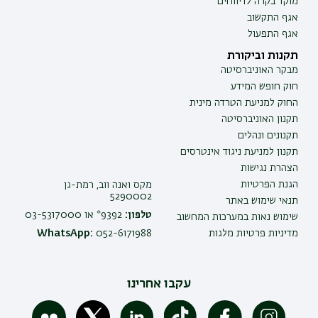
מוקד בקרה לדיווחים
אגף התקשוב
אגף התפעול
תקנות וביקורת
מבקר האוניברסיטה
חוק חופש המידע
החוק למניעת הטרדה מינית
תקנון האוניברסיטה
תקנונים ונהלים
תקנון למניעת ניגוד אינטרסים
הצהרת נגישות
הגנת הפרטיות
מקס ואנה ווב, רמת-גן
5290002
תנאי שימוש באתר
טלפון:
9392* או 03-5317000
שימוש נאות במערכות המחשוב
מדיניות פרטיות מלגות
052-6171988
WhatsApp:
עקבו אחרינו