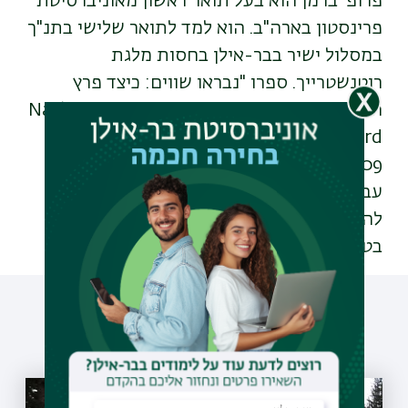
פרופ' ברמן הוא בעל תואר ראשון מאוניברסיטת
פרינסטון בארה"ב. הוא למד לתואר שלישי בתנ"ך
במסלול ישיר בבר-אילן בחסות מלגת
רוטנשטרייך. ספרו "נבראו שווים: כיצד פרץ
המקרא את החשיבה הקדומה" זכה ב-National
Jewish Book Award בתחום המחקר בשנת
2009. פרופ' ברמן מלמד בבר-אילן מאז סיום
עבודת הדוקטור שלו בשנת 2002.
להתנסות
בטייבריוס:
https://tiberias.dicta.org.il
עוד כתבות שיעניינו אותך