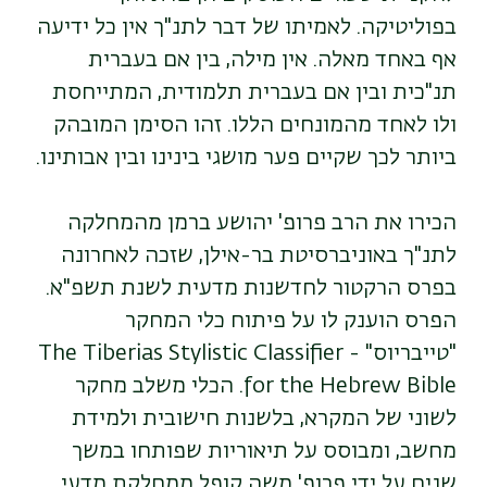
בפוליטיקה. לאמיתו של דבר לתנ"ך אין כל ידיעה
אף באחד מאלה. אין מילה, בין אם בעברית
תנ"כית ובין אם בעברית תלמודית, המתייחסת
ולו לאחד מהמונחים הללו. זהו הסימן המובהק
ביותר לכך שקיים פער מושגי בינינו ובין אבותינו.
הכירו את הרב פרופ' יהושע ברמן מהמחלקה
לתנ"ך באוניברסיטת בר-אילן, שזכה לאחרונה
בפרס הרקטור לחדשנות מדעית לשנת תשפ"א.
הפרס הוענק לו על פיתוח כלי המחקר
"טייבריוס" - The Tiberias Stylistic Classifier
for the Hebrew Bible. הכלי משלב מחקר
לשוני של המקרא, בלשנות חישובית ולמידת
מחשב, ומבוסס על תיאוריות שפותחו במשך
שנים על ידי פרופ' משה קופל ממחלקת מדעי