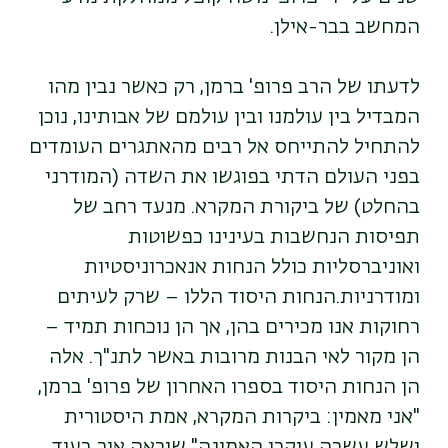
המחשב בבר-אילן.
לדעתו של הרב פרופ' ברמן, רק כאשר נבין מהו
המבדיל בין עולמנו ובין עולמם של אבותינו, נוכן
להתחיל להתייחס אל רבים מהאתגרים העומדים
בפני העולם הדתי בפוגשו את השדה (המודרני
בהחלט) של ביקורת המקרא. מנעד רחב של
תפיסות הנחשבות בעינינו כפשוטות
ואוניברסליות כולל הנחות אנאכרוניסטיות
ומודרניות.הנחות היסוד הללו – שרק לעיתים
רחוקות אנו מכירים בהן, אך הן נוכחות תמיד –
הן מקור לאי הבנות מרובות באשר לתנ"ך. אלה
הן הנחות היסוד בספרו האחרון של פרופ' ברמן,
"אני מאמין: ביקרות המקרא, אמת היסטורית
ושלש עשרה עיקרי האמונה" שיראה אור בעוד