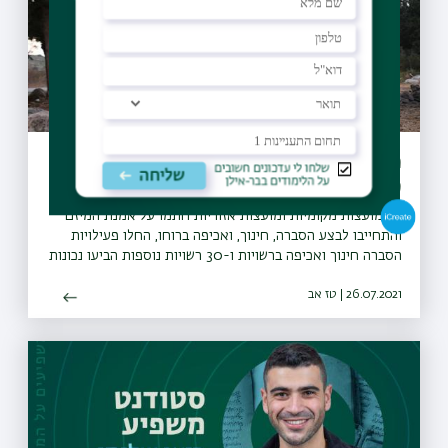
מיזם "קחו אתכם את הזבל" יקודם בעולם
כפורץ דרך
27 מועצות מקומיות ומועצות אזוריות חתמו על אמנת המיזם
והתחייבו לבצע הסברה, חינוך, ואכיפה ברוחו, החלו פעילויות
הסברה חינוך ואכיפה ברשויות ו-30 רשויות נוספות הביעו נכונות
להצטרף גם הן למיזם
26.07.2021 | טז אב