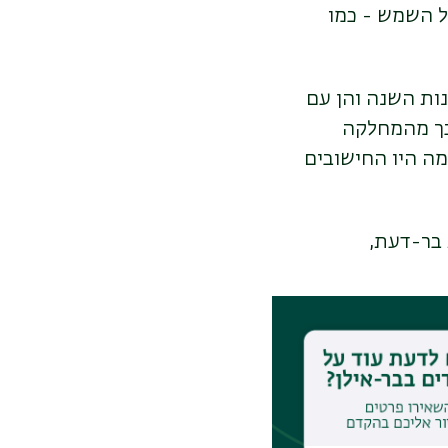
ל השמש - כמו
נות השנה והן עם
בך מהמחלקה
מה היו החישובים
 בר-דעת,
ו של אדר, לפני
בים ונוסחאות
ת השנה; ראש