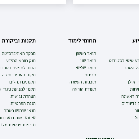
וע
תחומי לימוד
תקנות וביקורת
תואר ראשון
מבקר האוניברסיטה
ע אישי לסטודנט
תואר שני
חוק חופש המידע
הל האתר
תואר שלישי
החוק למניעת הטרדה 
מכינות
תקנון האוניברסיטה
-אילן
תוכניות העשרה
תקנונים ונהלים
יחות
תעודת הוראה
תקנון למניעת ניגוד 
ה ראשונה
הצהרת נגישות
לדיווחים
הגנת הפרטיות
ב
תנאי שימוש באתר
ל
שימוש נאות במערכו
מדיניות פרטיות מלגו