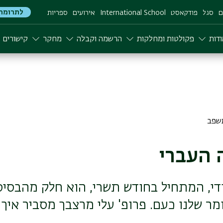
לתרומה
ם
סגל
פודקאסט
International School
אירועים
ספריות
דות
פקולטות ומחלקות
הרשמה וקבלה
מחקר
קישורים
 העברי
די, המתחיל בחודש תשרי, הוא חלק מהבסי
מר שלנו כעם. פרופ' עלי מרצבך מסביר איך