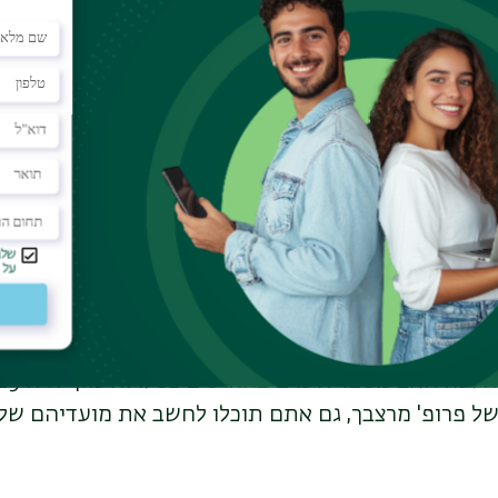
לד תשרי, אולם לא ניתן לקיימו בימים א', ד' או ו' מפני 
ר והושענה רבה: איננו מעוניינים שיום כיפור יחול ביום ר
 לקראתו בשבת, ואיננו רוצים שיחול ביום שישי כדי ל
דחה גם במקרה של "מולד זקן" - מולד הירח בשעות הצה
שעות, 44 דקות ו-3.3 שניות מאז המולד הקודם. מספר זה מופיע כבר
שנים נפגשים המחזור השמשי והמחזור הירחי - לכן ימי ההולד
פעמים, והירח מקיף את כדור הארץ 235 פעמים. מכאן נגזרים ח
ל פרופ' מרצבך, גם אתם תוכלו לחשב את מועדיהם של