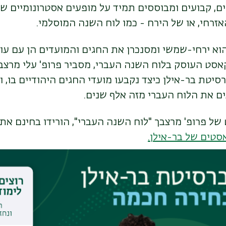
ם, קבועים ומבוססים תמיד על מופעים אסטרונומיים ש
האזרחי, או של הירח - כמו לוח השנה המוסלמי.
וא ירחי-שמשי ומסנכרן את החגים והמועדים הן עם עו
קאסט העוסק בלוח השנה העברי, מסביר פרופ' עלי מרצ
יטת בר-אילן כיצד נקבעו מועדי החגים היהודיים בו, ו
ם את הלוח העברי מזה אלף שנים.
ל פרופ' מרצבך "לוח השנה העברי", הורידו בחינם את
סטים של בר-אילן.
 מחליטים אם יש להוסיף חודש בסוף השנה, כלומר בתומ
לל, קביעת השנים המעוברות החלה להתבסס על חישו
ות הקשורות לחגי ישראל.
חול באביב, בשונה למשל מהרמדאן שנודד על פני עונו