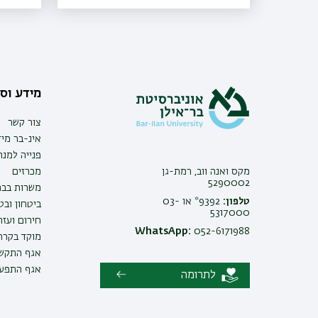
להצטרף גם הן למיזם
מידע וסי
צור קשר
אינ-בר מיד
פנייה למנ
מקס ואנה ווב, רמת-גן
מכרזים
5290002
משרות בבר
טלפון:
9392* או 03-
ביטחון ובט
5317000
חירום ועזר
WhatsApp:
052-6171988
מוקד בקרה 
אגף התקשו
אגף התפעו
לתרומה