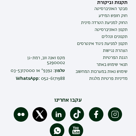
תקנות וביקורת
מבקר האוניברסיטה
חוק חופש המידע
החוק למניעת הטרדה מינית
תקנון האוניברסיטה
תקנונים ונהלים
תקנון למניעת ניגוד אינטרסים
הצהרת נגישות
הגנת הפרטיות
מקס ואנה ווב, רמת-גן
5290002
תנאי שימוש באתר
טלפון:
9392* או 03-5317000
שימוש נאות במערכות המחשוב
מדיניות פרטיות מלגות
052-6171988
WhatsApp:
עקבו אחרינו