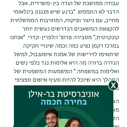
עבודה ממושכת של ועדה בין-משרדית, אבל
הדבר לא התממש. "ברגע שיש מנגנון בינלאומי
מחייב, עם ניטור ופיקוח, המחויבות הממשלתית
להקצאת המשאבים הנדרשים נעשית יותר
קונקרטית," מסבירה פרופ' הלפרין-קדרי. "אנחנו
במרכז רקמן נציע כמה וכמה שינויי חקיקה
שיתאימו לדרישות של אמנת איסטנבול, למשל
הגדרה ברורה מה היא אלימות נגד כלפי נשים
ואלימות במשפחה." המשמעות המשפטית של
המהלך היא שיוכל להיות סעיף אישום ספציפי
כזה נגד פוגעים.
האם חתימת ישראל על האמנה קרובה? "אני
מאמינה שהיא בהחלט קרובה," אומרת פרופ'
הלפרין-קדרי. "אנחנו כבר חמש שנים בתהליך