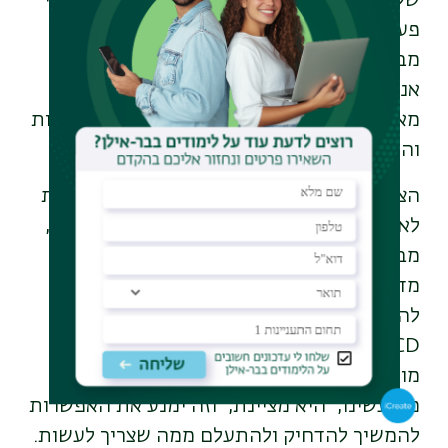
של קידום העניין ואנחנו קרובים ליעד יותר מאי
פעם, אחרי ששר המשפטים סער הכריז שהוא
מבקש משר החוץ לקבל את ההזמנה להצטרף.
אני מקווה שלא יהיו קשיים נוספים בדרך,
מאמינה שהשרים יגיעו לכל ההסכמות הנדרשות
והתהליך יבשיל בחודשים הקרובים."
הציבור בישראל יחוש בהבדל מעצם ההצטרפות
לאמנה מאחר שברגע שיש מנגנון בקרה חיצוני,
מבוצעת מדידה כל הזמן. פרופ' הלפרין-קדרי
מדמה את החתימה על אמנת איסטנבול
להצטרפות המחייבת של ישראל למדינות
OECD. "יש ממש פיקוח וניטור מצד גוף של
מומחים ומומחיות שנהיה מחויבים לדווח להם
מה עשינו," היא מציינת, "וזה ימנע את האפשרות
להמשיך להדחיק ולהתעלם ממה שצריך לעשות.