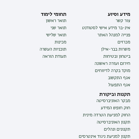
מידע וסיוע
תחומי לימוד
צור קשר
תואר ראשון
אינ-בר מידע אישי לסטודנט
תואר שני
פנייה למנהל האתר
תואר שלישי
מכרזים
מכינות
משרות בבר-אילן
תוכניות העשרה
ביטחון ובטיחות
תעודת הוראה
חירום ועזרה ראשונה
מוקד בקרה לדיווחים
אגף התקשוב
אגף התפעול
תקנות וביקורת
מבקר האוניברסיטה
חוק חופש המידע
החוק למניעת הטרדה מינית
תקנון האוניברסיטה
תקנונים ונהלים
תקנון למניעת ניגוד אינטרסים