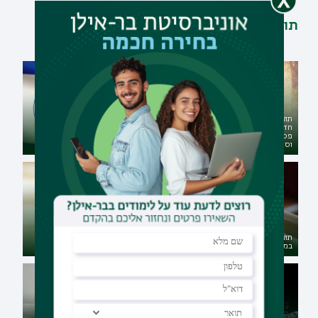
תוכניות דומות
תואר ראשון משולב מדעי החברה
חד-חוגי - מסלול פרט בתחומי
פסיכולוגיה, קרימינולוגיה
תואר שני במדעי המדינה במגמת
וסוציולוגיה
אסטרטגיה, מודיעין וביטחון לאומי
תואר ראשון פכ"מ – פילוסופיה
תואר שני בקרימינולוגיה קלינית
יהודית, פילוסופיה כללית, כלכלה
במגמת ויקטימולוגיה
ומדעי המדינה