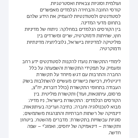
ועולמית וסוגיות צבאיות ואסטרטגיות.
קורסי החובה והבחירה הנלמדים מאפשרים
לסטודנטים ולסטודנטיות להעמיק את הידע שלהם
בתחום מדעי המדינה.
בין הקורסים הנלמדים במחלקה: ניתוח של מדיניות
חוץ, שחיתות ודמוקרטיה, שרים ומשרדים בין
פוליטיקה למדיניות בישראל, גלובליזציה מדינתיות
ודמוקרטיה.
לימודי התקשורת נועדו להקנות לסטודנטים ידע רחב
ומעמיק על תפקידי התקשורת והשפעתה על כלל
החברה והתרבות עם דגש מיוחד על תקשורת
דיגיטלית, רכישת כישורים מעשיים להשתלבות בשוק
העבודה בתחומי התקשורת (כולל דוברות, יח"צ,
פרסום, עיתונאות, ועוד) ותקשורת פוליטית. בין
הקורסים הנלמדים: התקשורת בישראל; ניו מדיה:
מבוא לטכנולוגיה וחברה; כתיבה ועריכה בעיתונאות;
דינמיקה של רשתות חברתיות והתנהגות משתמשים;
סוגיות עכשוויות בתקשורת: מדברים מהשטח; ביטחון
ותקשורת – דינאמיקה של יחסים; ואמוג'י – שפה
חדשה.