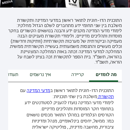
התוכנית הדו-חוגית לתואר ראשון במדעי המדינה ותקשורת
משלבת בין שני תחומי ידע מתחברים לשלם הגדול מחלקיו:
לימודי מדעי המדינה מקנים ידע והבנה בנושאים הקשורים בחקר
מוסדות ותהליכים מדיניים; ולימודי תקשורת מעניקים הבנה
מעמיקה וביקורתית של מערכות תקשורתיות (וותיקות וחדשות)
וכלים מעשיים והתנסות משמעותית בעשייה תקשורתית ממשית.
המחלקה למדעי המדינה זכתה באות המחלקה המצטיינת
בהוראה, תשפ"ד. בית הספר לתקשורת זכה בציון לשבח על
הוראה, תשפ"ד.
מה לומדים
קריירה
איך נרשמים
תעודת הור
התוכנית הדו-חוגית לתואר ראשון ב
מדעי המדינה
עם
תקשורת
משלבת בין שתי תוכניות:
לימודי מדעי המדינה נועדו להעניק לסטודנטים ידע
בתחומי חקר המוסדות ותהליכים מדיניים.
הקורסים הנלמדים במהלך התואר מכסים נושאים
כמו: ממשל, יחסים בינלאומיים, מנהל ומדיניות
ציבורית, מחשבה מדינית, , פוליטיקה ישראלית