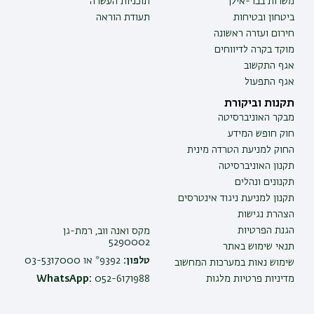
משרות בבר-אילן
תוכניות העשרה
ביטחון ובטיחות
תעודת הוראה
חירום ועזרה ראשונה
מוקד בקרה לדיווחים
אגף התקשוב
אגף התפעול
תקנות וביקורת
מבקר האוניברסיטה
חוק חופש המידע
החוק למניעת הטרדה מינית
תקנון האוניברסיטה
תקנונים ונהלים
תקנון למניעת ניגוד אינטרסים
הצהרת נגישות
הגנת הפרטיות
מקס ואנה ווב, רמת-גן
5290002
תנאי שימוש באתר
טלפון:
9392* או 03-5317000
שימוש נאות במערכות המחשוב
מדיניות פרטיות מלגות
052-6171988
WhatsApp: