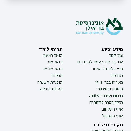
מידע וסיוע
תחומי לימוד
צור קשר
תואר ראשון
אינ-בר מידע אישי לסטודנט
תואר שני
פנייה למנהל האתר
תואר שלישי
מכרזים
מכינות
משרות בבר-אילן
תוכניות העשרה
ביטחון ובטיחות
תעודת הוראה
חירום ועזרה ראשונה
מוקד בקרה לדיווחים
אגף התקשוב
אגף התפעול
תקנות וביקורת
מבקר האוניברסיטה