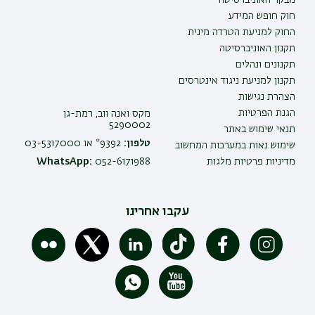
חוק חופש המידע
החוק למניעת הטרדה מינית
תקנון האוניברסיטה
תקנונים ונהלים
תקנון למניעת ניגוד אינטרסים
הצהרת נגישות
הגנת הפרטיות
מקס ואנה ווב, רמת-גן
5290002
תנאי שימוש באתר
טלפון:
9392* או 03-5317000
שימוש נאות במערכות המחשוב
מדיניות פרטיות מלגות
052-6171988
WhatsApp:
עקבו אחרינו