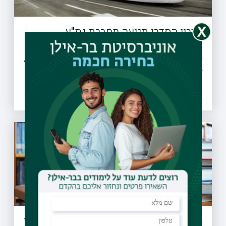
עדכון הסדרי תנועה מחברת נת"ע
עבודות ליצירת הסדר חדש של תנועת כלי רכב ברחוב ז׳בוטינסקי,
בקטע שבין כיכר ישראל לרחוב אנצו סירני
21.07.2026 | ו אב
הארכת שעות הפעילות של ספריות בר-אילן