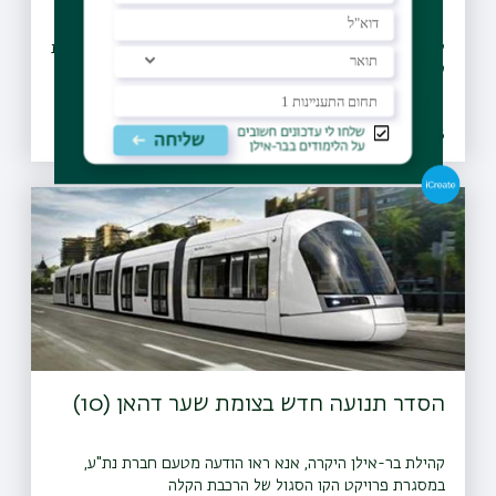
לרגל תקופת המבחנים, שש מספריות האוניברסיטה מאריכות את
שעות הפעילות שלהן
08.07.2026 | כב תמוז
הסדר תנועה חדש בצומת שער דהאן (10)
קהילת בר-אילן היקרה, אנא ראו הודעה מטעם חברת נת"ע,
במסגרת פרויקט הקו הסגול של הרכבת הקלה