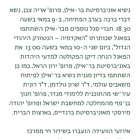
נשיא אוניברסיטת בר-אילן, פרופ' אריה צבן, נשא
דברי ברכה בערב הפתיחה, ב-9 במאי בשעה
18:30. חברי סגל נוספים מבר-אילן השתתפו
בפאנל שכותרתו "האקדמיה – הנטוורק היהודי
הגדול", ביום שני ה-10 במאי בשעה 13:00. את
הפאנל הנחה דיקן הפקולטה למדעי היהדות
באוניברסיטת בר־אילן, פרופ' ירון הראל, כמו כן
השתתפו בדיון סגנית נשיא בר־אילן לפיתוח
משאבים עולמי, ד"ר שרון גולדמן, ד"ר רונית
עיר־שי מהתוכנית ללימודי מגדר, פרופ' חנוך
בן־פזי מהמחלקה למחשבת ישראל ופרופ' יהודה
מירסקי מאוניברסיטת ברנדייס, בארצות הברית
.
אירועי הוועידה הועברו בשידור חי ממרכז