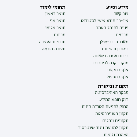
מידע וסיוע
תחומי לימוד
צור קשר
תואר ראשון
אינ-בר מידע אישי לסטודנט
תואר שני
פנייה למנהל האתר
תואר שלישי
מכרזים
מכינות
משרות בבר-אילן
תוכניות העשרה
ביטחון ובטיחות
תעודת הוראה
חירום ועזרה ראשונה
מוקד בקרה לדיווחים
אגף התקשוב
אגף התפעול
תקנות וביקורת
מבקר האוניברסיטה
חוק חופש המידע
החוק למניעת הטרדה מינית
תקנון האוניברסיטה
תקנונים ונהלים
תקנון למניעת ניגוד אינטרסים
הצהרת נגישות