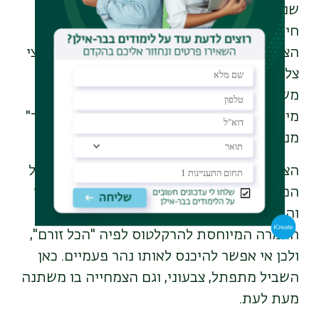
שני צירי הקמפוס מבטאים שתי דרכי הליכות
חיים שונות: "שביל הזהב" הוא "שביל הישר",
הציר המרכזי הקושר בין שני חלקי הקמפוס. עצי
צל נטעו לאורך השדרה, כאשר האור והצל
משמשים יחד בערבוביה נעימה ויוצרים
מיקרו-אקלים להולך בשביל הקווי. "שביל הישר"
מנתב דרכו בין האור לצל.
הציר המשני הוא "השביל הזורם", שביל מתעקל
המחבר אף הוא את שני חלקי הקמפוס, הצפוני
והדרומי. אופיו שונה, הוא מתפתל וזורם לפי
האמרה המיוחסת להרקלטוס לפיה "הכל זורם",
ולכן אי אפשר להיכנס לאותו נהר פעמיים. כאן
השביל מתפתל, צבעוני, וגם הצמחייה בו משתנה
מעת לעת.