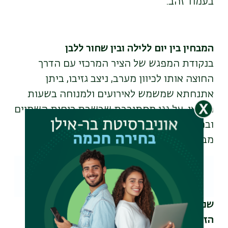
בעמוד זהב.
המבחין בין יום ללילה ובין שחור ללבן
בנקודת המפגש של הציר המרכזי עם הדרך
החוצה אותו לכיוון מערב, ניצב גזיבו, ביתן
אתנחתא שמשמש לאירועים ולמנוחה בשעות
הפנאי. על גגו מסתובבת שבשבת רוחות השמיים
ובראשה תרנגול המסמל את השכוי הלקוח
מברכת השחר. ברכת השחר:
שני צירי הקמפוס – "שביל הישר" ו"השביל
הזורם
"